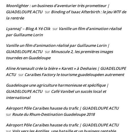
Moonlighter : un business d'aventurier très prometteur |
GUADELOUPE ACTU
Binding of Isaac Afterbirth : le jeu WTF de
sur
la rentrée
Lyannaj’ – Blog A Yé Clik
Vanille un film d’animation réalisé
sur
par Guillaume Lorin
Vanille un film d'animation réalisé par Guillaume Lorin |
GUADELOUPE ACTU
Minuscule 2, les premières images
sur
tournées en Guadeloupe
Aline Arsenault crée la bière « Karett » à Deshaies | GUADELOUPE
ACTU
Caraïbes Factory le tourisme guadeloupéen autrement
sur
Guadeloupe une agriculture harmonieuse et spécifique |
GUADELOUPE ACTU
Café Vanibel un succès local et
sur
international
Aéroport Pôle Caraïbes hausse du trafic | GUADELOUPE ACTU
Route du Rhum-Destination Guadeloupe 2018
sur
Aéroport Pôle Caraïbes hausse du trafic | GUADELOUPE ACTU
Vols vers les Antilles, une bataille et un business rentable
sur