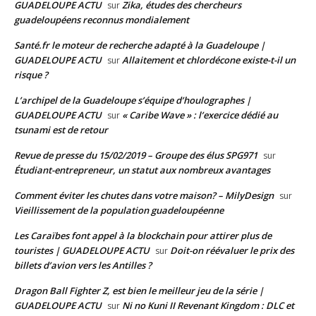
GUADELOUPE ACTU
Zika, études des chercheurs
sur
guadeloupéens reconnus mondialement
Santé.fr le moteur de recherche adapté à la Guadeloupe |
GUADELOUPE ACTU
Allaitement et chlordécone existe-t-il un
sur
risque ?
L’archipel de la Guadeloupe s’équipe d’houlographes |
GUADELOUPE ACTU
« Caribe Wave » : l’exercice dédié au
sur
tsunami est de retour
Revue de presse du 15/02/2019 – Groupe des élus SPG971
sur
Étudiant-entrepreneur, un statut aux nombreux avantages
Comment éviter les chutes dans votre maison? – MilyDesign
sur
Vieillissement de la population guadeloupéenne
Les Caraïbes font appel à la blockchain pour attirer plus de
touristes | GUADELOUPE ACTU
Doit-on réévaluer le prix des
sur
billets d’avion vers les Antilles ?
Dragon Ball Fighter Z, est bien le meilleur jeu de la série |
GUADELOUPE ACTU
Ni no Kuni II Revenant Kingdom : DLC et
sur