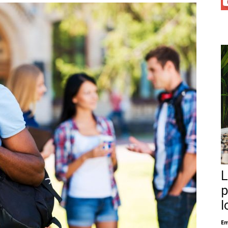
L
p
l
Em