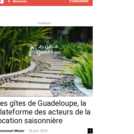
0
Abonnés
S'ABONNER
- Publicité -
es gîtes de Guadeloupe, la
lateforme des acteurs de la
ocation saisonnière
manuel Mozar
-
26 juin 2018
1