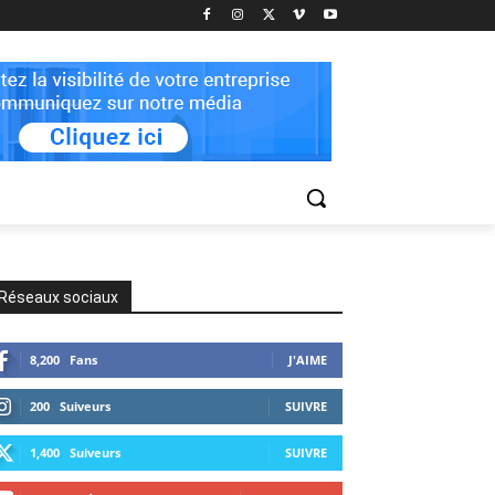
Réseaux sociaux
8,200
Fans
J'AIME
200
Suiveurs
SUIVRE
1,400
Suiveurs
SUIVRE