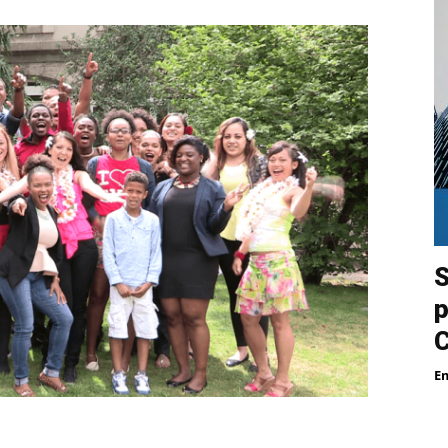
S
p
E