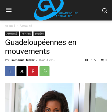
Accueil
Actualité
Actualité
Portrait
Société
Guadeloupéennes en
mouvements
Par
Emmanuel Mozar
-
16 août 2016
5185
0