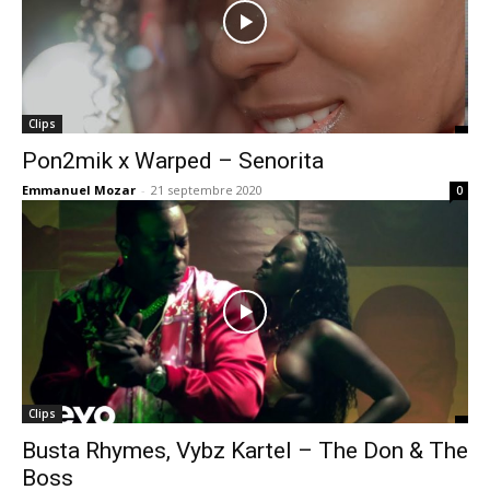
Clips
Pon2mik x Warped – Senorita
Emmanuel Mozar
-
21 septembre 2020
0
Clips
Busta Rhymes, Vybz Kartel – The Don & The
Boss