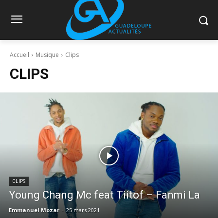
Accueil
Musique
Clips
CLIPS
CLIPS
Young Chang Mc feat Tiitof – Fanmi La
Emmanuel Mozar
-
25 mars 2021