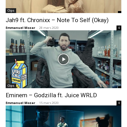
Clips
Jah9 ft. Chronixx – Note To Self (Okay)
Emmanuel Mozar
-
28 mars 2020
0
Clips
Eminem – Godzilla ft. Juice WRLD
Emmanuel Mozar
-
15 mars 2020
0