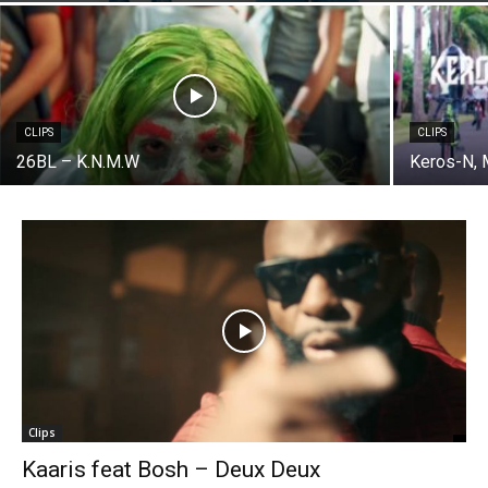
CLIPS
CLIPS
26BL – K.N.M.W
Keros-N, 
Clips
Kaaris feat Bosh – Deux Deux