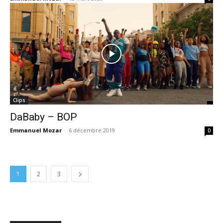
Clips
DaBaby – BOP
Emmanuel Mozar
-
6 décembre 2019
0
1
2
3