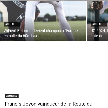
ACTUALITÉ
ACTUALITÉ
Wilhem Belocian devient champion d’Europe
JO 2024, 
en salle du 60m haies
liste des
Actualité
Francis Joyon vainqueur de la Route du