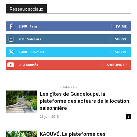
Réseaux sociaux
8,200
Fans
J'AIME
200
Suiveurs
SUIVRE
1,400
Suiveurs
SUIVRE
0
Abonnés
S'ABONNER
- Publicité -
Les gîtes de Guadeloupe, la
plateforme des acteurs de la location
saisonnière
26 juin 2018
1
KAOUVÉ, La plateforme des