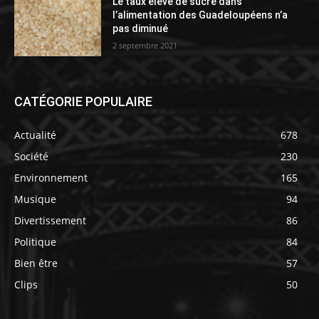
Le taux élevé de sucre dans
l’alimentation des Guadeloupéens n’a
pas diminué
2 septembre 2021
CATÉGORIE POPULAIRE
Actualité
678
Société
230
Environnement
165
Musique
94
Divertissement
86
Politique
84
Bien être
57
Clips
50