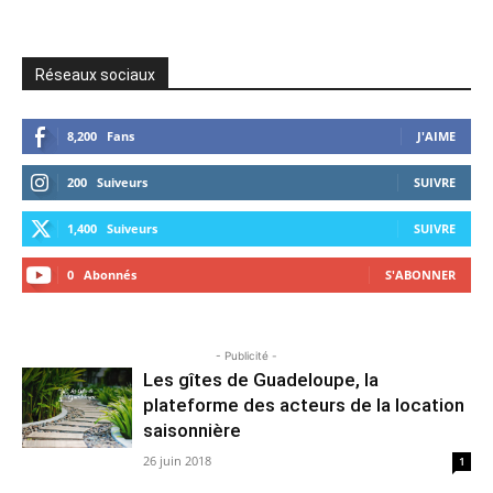
Réseaux sociaux
8,200
Fans
J'AIME
200
Suiveurs
SUIVRE
1,400
Suiveurs
SUIVRE
0
Abonnés
S'ABONNER
- Publicité -
Les gîtes de Guadeloupe, la
plateforme des acteurs de la location
saisonnière
26 juin 2018
1