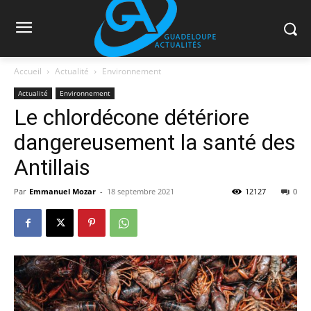
Accueil
Actualité
Environnement
Actualité
Environnement
Le chlordécone détériore
dangereusement la santé des
Antillais
Par
Emmanuel Mozar
-
18 septembre 2021
12127
0