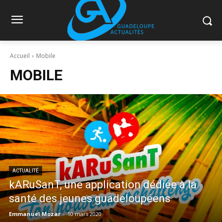
Accueil
Mobile
MOBILE
ACTUALITÉ
kARuSanT, une application dédiée à la
santé des jeunes guadeloupéens
Emmanuel Mozar
-
10 mars 2020