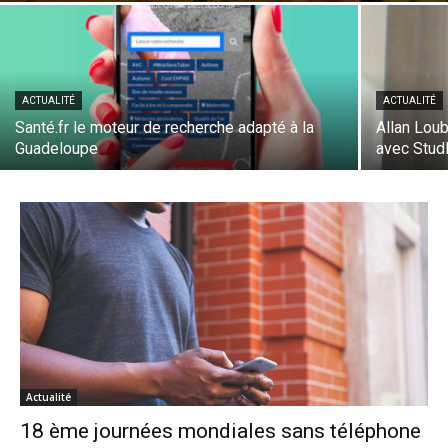
ACTUALITÉ
ACTUALITÉ
Santé.fr le moteur de recherche adapté à la
Allan Loub
Guadeloupe
avec Stud
Actualité
18 ème journées mondiales sans téléphone