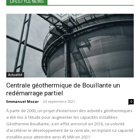
LIFESTYLE NEWS
Actualité
Centrale géothermique de Bouillante un
redémarrage partiel
Emmanuel Mozar
-
24 septembre 2021
0
À partir de 2000, un projet d’extension des activités géothermiques
a été mis à l’étude pour augmenter les capacités installées.
Géothermie Bouillante, a en effet annoncé en 2016, sa volonté
d’accélérer le développement de la centrale, en triplant sa capacité
installée pour atteindre ainsi 45 MW en 2021.