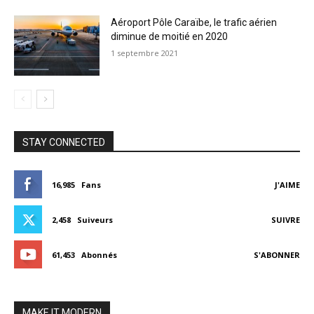
Aéroport Pôle Caraïbe, le trafic aérien
diminue de moitié en 2020
1 septembre 2021
STAY CONNECTED
16,985
Fans
J'AIME
2,458
Suiveurs
SUIVRE
61,453
Abonnés
S'ABONNER
MAKE IT MODERN