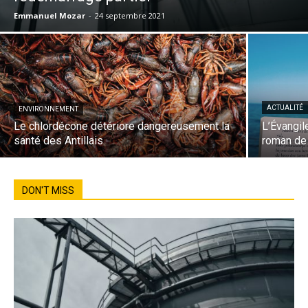
Emmanuel Mozar
-
24 septembre 2021
ACTUALITÉ
ENVIRONNEMENT
Le chlordécone détériore dangereusement la
L’Évangi
santé des Antillais
roman de
DON'T MISS