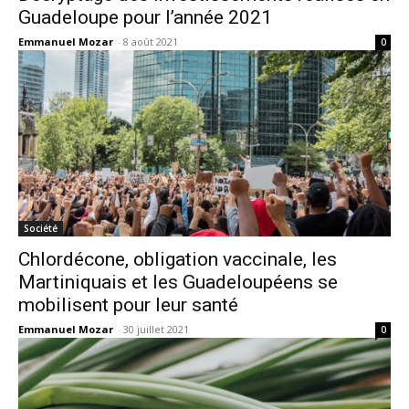
Guadeloupe pour l’année 2021
Emmanuel Mozar
-
8 août 2021
0
Société
Chlordécone, obligation vaccinale, les
Martiniquais et les Guadeloupéens se
mobilisent pour leur santé
Emmanuel Mozar
-
30 juillet 2021
0