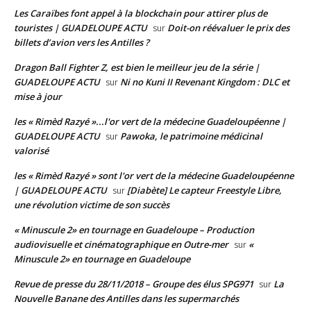
Les Caraïbes font appel à la blockchain pour attirer plus de
touristes | GUADELOUPE ACTU
Doit-on réévaluer le prix des
sur
billets d’avion vers les Antilles ?
Dragon Ball Fighter Z, est bien le meilleur jeu de la série |
GUADELOUPE ACTU
Ni no Kuni II Revenant Kingdom : DLC et
sur
mise à jour
les « Rimèd Razyé »...l'or vert de la médecine Guadeloupéenne |
GUADELOUPE ACTU
Pawoka, le patrimoine médicinal
sur
valorisé
les « Rimèd Razyé » sont l'or vert de la médecine Guadeloupéenne
| GUADELOUPE ACTU
[Diabète] Le capteur Freestyle Libre,
sur
une révolution victime de son succès
« Minuscule 2» en tournage en Guadeloupe – Production
audiovisuelle et cinématographique en Outre-mer
«
sur
Minuscule 2» en tournage en Guadeloupe
Revue de presse du 28/11/2018 – Groupe des élus SPG971
La
sur
Nouvelle Banane des Antilles dans les supermarchés