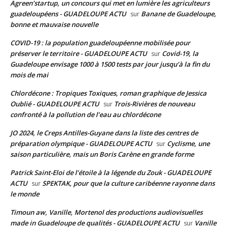
Agreen’startup, un concours qui met en lumière les agriculteurs
guadeloupéens - GUADELOUPE ACTU
Banane de Guadeloupe,
sur
bonne et mauvaise nouvelle
COVID-19 : la population guadeloupéenne mobilisée pour
préserver le territoire - GUADELOUPE ACTU
Covid-19, la
sur
Guadeloupe envisage 1000 à 1500 tests par jour jusqu’à la fin du
mois de mai
Chlordécone : Tropiques Toxiques, roman graphique de Jessica
Oublié - GUADELOUPE ACTU
Trois-Rivières de nouveau
sur
confronté à la pollution de l’eau au chlordécone
JO 2024, le Creps Antilles-Guyane dans la liste des centres de
préparation olympique - GUADELOUPE ACTU
Cyclisme, une
sur
saison particulière, mais un Boris Carène en grande forme
Patrick Saint-Eloi de l’étoile à la légende du Zouk - GUADELOUPE
ACTU
SPEKTAK, pour que la culture caribéenne rayonne dans
sur
le monde
Timoun aw, Vanille, Mortenol des productions audiovisuelles
made in Guadeloupe de qualités - GUADELOUPE ACTU
Vanille
sur