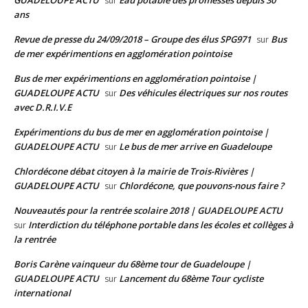
GUADELOUPE ACTU
Eau potable des promesses depuis 30
sur
ans
Revue de presse du 24/09/2018 – Groupe des élus SPG971
Bus
sur
de mer expérimentions en agglomération pointoise
Bus de mer expérimentions en agglomération pointoise |
GUADELOUPE ACTU
Des véhicules électriques sur nos routes
sur
avec D.R.I.V.E
Expérimentions du bus de mer en agglomération pointoise |
GUADELOUPE ACTU
Le bus de mer arrive en Guadeloupe
sur
Chlordécone débat citoyen à la mairie de Trois-Rivières |
GUADELOUPE ACTU
Chlordécone, que pouvons-nous faire ?
sur
Nouveautés pour la rentrée scolaire 2018 | GUADELOUPE ACTU
Interdiction du téléphone portable dans les écoles et collèges à
sur
la rentrée
Boris Carène vainqueur du 68ème tour de Guadeloupe |
GUADELOUPE ACTU
Lancement du 68ème Tour cycliste
sur
international