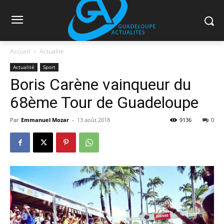
Accueil
Actualité
Actualité
Sport
Boris Carène vainqueur du
68ème Tour de Guadeloupe
Par
Emmanuel Mozar
-
13 août 2018
9136
0