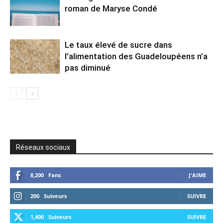
roman de Maryse Condé
Le taux élevé de sucre dans
l’alimentation des Guadeloupéens n’a
pas diminué
Réseaux sociaux
8,200
Fans
J'AIME
200
Suiveurs
SUIVRE
1,400
Suiveurs
SUIVRE