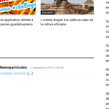
La
en
la
Actualité
ne application dédiée à
L’institut Anyjart à la Jaille au cœur de
Co
s jeunes guadeloupéens
la culture africaine
in
Co
va
Co
in
co
en
E Nanoparticules
11 décembre 2017 à 11h36
De
origine-insuline/
[…]
G
s’
mo
ZI
G
en
t