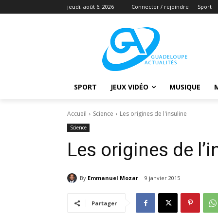
jeudi, août 6, 2026
Connecter / rejoindre
Sport
SPORT
JEUX VIDÉO
MUSIQUE
Accueil
Science
Les origines de l'insuline
Science
Les origines de l’i
By
Emmanuel Mozar
9 janvier 2015
Partager