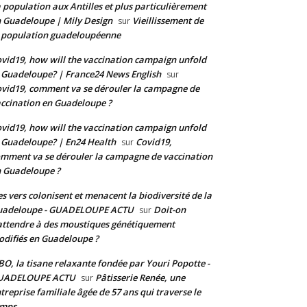
 population aux Antilles et plus particulièrement
 Guadeloupe | Mily Design
Vieillissement de
sur
 population guadeloupéenne
vid19, how will the vaccination campaign unfold
 Guadeloupe? | France24 News English
sur
vid19, comment va se dérouler la campagne de
ccination en Guadeloupe ?
vid19, how will the vaccination campaign unfold
 Guadeloupe? | En24 Health
Covid19,
sur
mment va se dérouler la campagne de vaccination
 Guadeloupe ?
s vers colonisent et menacent la biodiversité de la
uadeloupe - GUADELOUPE ACTU
Doit-on
sur
attendre à des moustiques génétiquement
difiés en Guadeloupe ?
BO, la tisane relaxante fondée par Youri Popotte -
UADELOUPE ACTU
Pâtisserie Renée, une
sur
treprise familiale âgée de 57 ans qui traverse le
emps