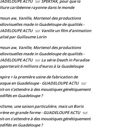
UADELOUPE ACTU
SPEKTAK, pour que la
sur
lture caribéenne rayonne dans le monde
moun aw, Vanille, Mortenol des productions
diovisuelles made in Guadeloupe de qualités -
UADELOUPE ACTU
Vanille un film d’animation
sur
alisé par Guillaume Lorin
moun aw, Vanille, Mortenol des productions
diovisuelles made in Guadeloupe de qualités -
UADELOUPE ACTU
La série Death in Paradise
sur
pporterait 6 millions d’euros à la Guadeloupe
spire + la première usine de fabrication de
asque en Guadeloupe - GUADELOUPE ACTU
sur
it-on s’attendre à des moustiques génétiquement
difiés en Guadeloupe ?
clisme, une saison particulière, mais un Boris
arène en grande forme - GUADELOUPE ACTU
sur
it-on s’attendre à des moustiques génétiquement
difiés en Guadeloupe ?