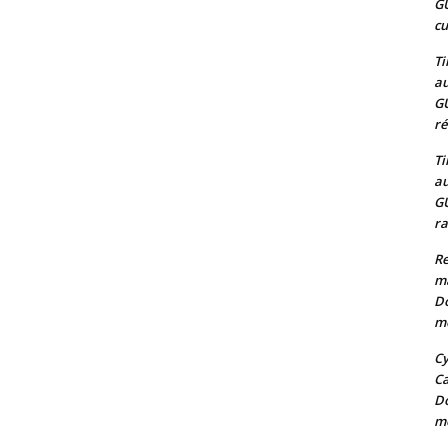
G
cu
Ti
au
G
ré
Ti
au
G
ra
Re
m
Do
mo
Cy
C
Do
mo