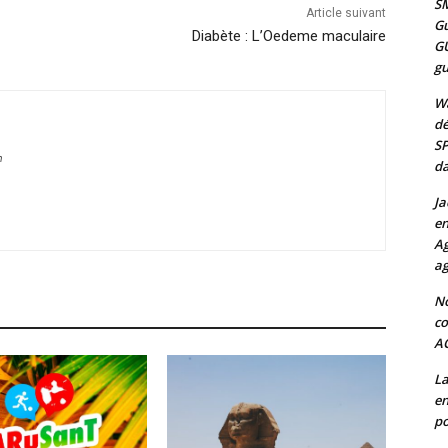
SM
Article suivant
Gu
Diabète : L’Oedeme maculaire
G
gu
Wa
dé
SP
m
da
Ja
en
Ag
ag
No
co
A
La
en
po