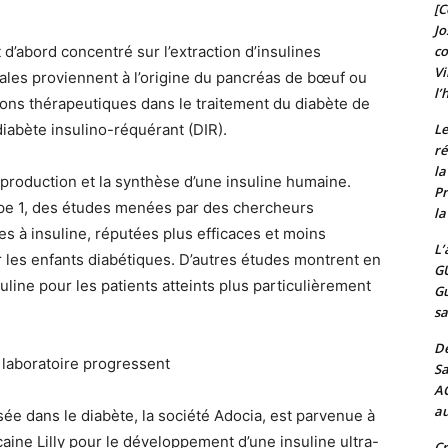
[C
Jo
 d’abord concentré sur l’extraction d’insulines
c
Vi
ales proviennent à l’origine du pancréas de bœuf ou
l’
tions thérapeutiques dans le traitement du diabète de
diabète insulino-réquérant (DIR).
Le
ré
l
production et la synthèse d’une insuline humaine.
Pr
type 1, des études menées par des chercheurs
la
es à insuline, réputées plus efficaces et moins
L’
 les enfants diabétiques. D’autres études montrent en
G
uline pour les patients atteints plus particulièrement
Gu
sa
De
n laboratoire progressent
Sa
A
au
ée dans le diabète, la société Adocia, est parvenue à
aine Lilly pour le développement d’une insuline ultra-
Cr