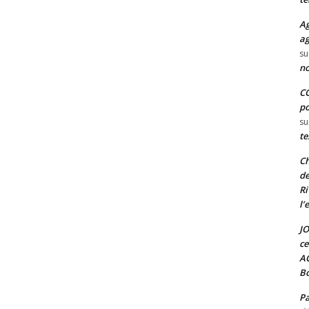
Ag
ag
su
no
CO
po
su
te
Ch
de
Ri
l’
JO
ce
A
Bo
Pa