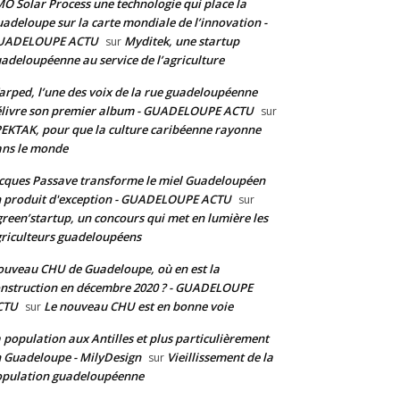
O Solar Process une technologie qui place la
adeloupe sur la carte mondiale de l’innovation -
UADELOUPE ACTU
Myditek, une startup
sur
adeloupéenne au service de l’agriculture
rped, l’une des voix de la rue guadeloupéenne
livre son premier album - GUADELOUPE ACTU
sur
EKTAK, pour que la culture caribéenne rayonne
ns le monde
cques Passave transforme le miel Guadeloupéen
 produit d'exception - GUADELOUPE ACTU
sur
reen’startup, un concours qui met en lumière les
riculteurs guadeloupéens
uveau CHU de Guadeloupe, où en est la
nstruction en décembre 2020 ? - GUADELOUPE
CTU
Le nouveau CHU est en bonne voie
sur
 population aux Antilles et plus particulièrement
 Guadeloupe - MilyDesign
Vieillissement de la
sur
pulation guadeloupéenne