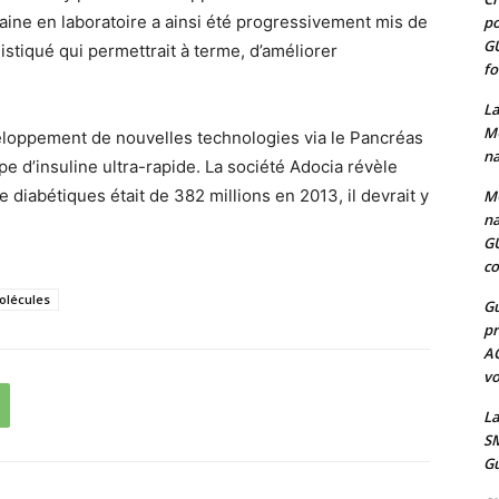
aine en laboratoire a ainsi été progressivement mis de
po
G
histiqué qui permettrait à terme, d’améliorer
fo
La
MO
eloppement de nouvelles technologies via le Pancréas
na
ype d’insuline ultra-rapide. La société Adocia révèle
e diabétiques était de 382 millions en 2013, il devrait y
MO
na
G
co
olécules
Gu
pr
A
vo
La
SM
Gu