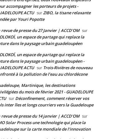
ur accompagner les porteurs de projets -
UADELOUPE ACTU
ZIBO, la tisane relaxante
sur
ndée par Youri Popotte
 revue de presse du 27 Janvier | ACCD'OM
sur
LOKOÏ, un espace de partage qui replace la
ture dans le paysage urbain guadeloupéen
LOKOÏ, un espace de partage qui replace la
ture dans le paysage urbain guadeloupéen -
UADELOUPE ACTU
Trois-Rivières de nouveau
sur
nfronté à la pollution de l’eau au chlordécone
adeloupe, Martinique, les destinations
ivilégiées du mois de février 2021 - GUADELOUPE
CTU
Déconfinement, comment réserver vos
sur
ls inter îles et longs courriers vers la Guadeloupe
 revue de presse du 14 janvier | ACCD'OM
sur
O Solar Process une technologie qui place la
adeloupe sur la carte mondiale de l’innovation