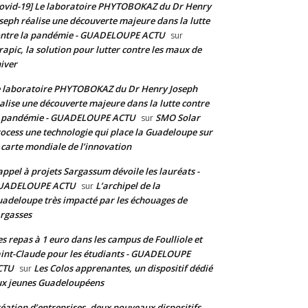
ovid-19] Le laboratoire PHYTOBOKAZ du Dr Henry
seph réalise une découverte majeure dans la lutte
ontre la pandémie - GUADELOUPE ACTU
sur
rapic, la solution pour lutter contre les maux de
hiver
 laboratoire PHYTOBOKAZ du Dr Henry Joseph
alise une découverte majeure dans la lutte contre
a pandémie - GUADELOUPE ACTU
SMO Solar
sur
ocess une technologie qui place la Guadeloupe sur
 carte mondiale de l’innovation
appel à projets Sargassum dévoile les lauréats -
UADELOUPE ACTU
L’archipel de la
sur
adeloupe très impacté par les échouages de
rgasses
s repas à 1 euro dans les campus de Foulliole et
int-Claude pour les étudiants - GUADELOUPE
CTU
Les Colos apprenantes, un dispositif dédié
sur
x jeunes Guadeloupéens
éation d’entreprises, deux nouveaux dispositifs