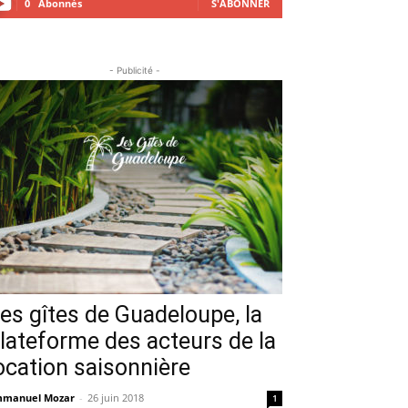
0
Abonnés
S'ABONNER
- Publicité -
es gîtes de Guadeloupe, la
lateforme des acteurs de la
ocation saisonnière
manuel Mozar
-
26 juin 2018
1