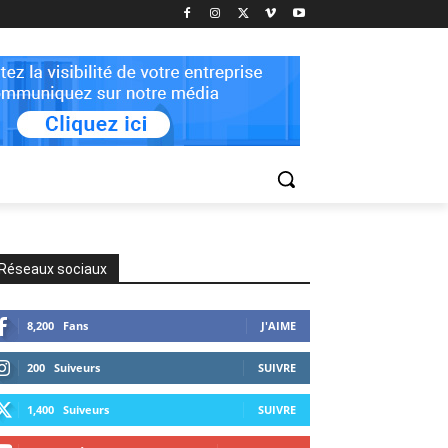
Réseaux sociaux
8,200
Fans
J'AIME
200
Suiveurs
SUIVRE
1,400
Suiveurs
SUIVRE