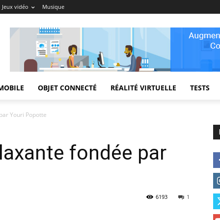
Jeux vidéo
Musique
MOBILE
OBJET CONNECTÉ
RÉALITÉ VIRTUELLE
TESTS
 par Youri Popotte
elaxante fondée par
6193
1