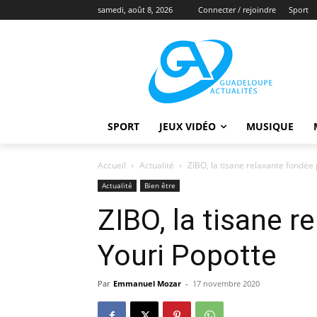
samedi, août 8, 2026
Connecter / rejoindre
Sport
SPORT
JEUX VIDÉO
MUSIQUE
Accueil
Actualité
ZIBO, la tisane relaxante fondée
Actualité
Bien être
ZIBO, la tisane r
Youri Popotte
Par
Emmanuel Mozar
-
17 novembre 2020