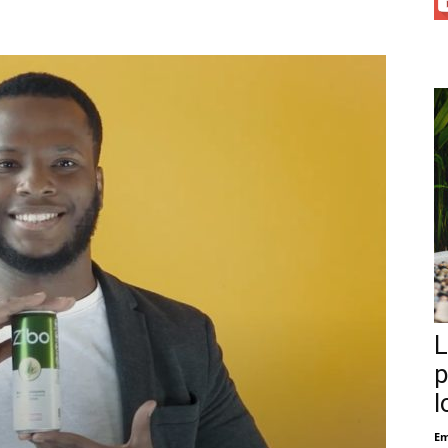
L
p
l
Em