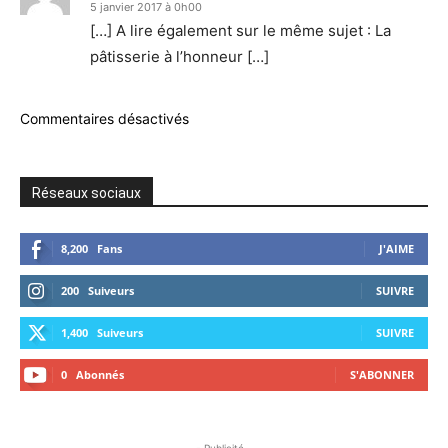
5 janvier 2017 à 0h00
[…] A lire également sur le même sujet : La
pâtisserie à l’honneur […]
Commentaires désactivés
Réseaux sociaux
8,200
Fans
J'AIME
200
Suiveurs
SUIVRE
1,400
Suiveurs
SUIVRE
0
Abonnés
S'ABONNER
- Publicité -