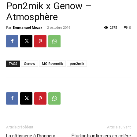
Pon2mik x Genow –
Atmosphère
Par
Emmanuel Mozar
-
2 octobre 2016
2375
0
TAGS
Genow
MG Revendik
pon2mik
Article précédent
Article suivant
La pâtisserie à l’honneur
Étudiants infirmiers en colère