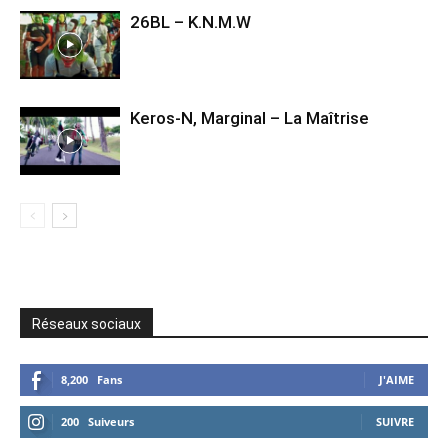
26BL – K.N.M.W
Keros-N, Marginal – La Maîtrise
Réseaux sociaux
8,200
Fans
J'AIME
200
Suiveurs
SUIVRE