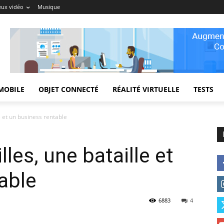
eux vidéo
Musique
MOBILE
OBJET CONNECTÉ
RÉALITÉ VIRTUELLE
TESTS
le et un business rentable
lles, une bataille et
able
6883
4