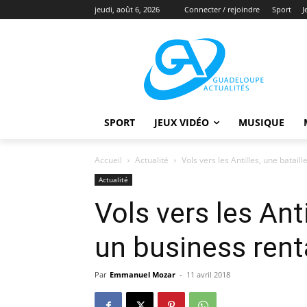
jeudi, août 6, 2026
Connecter / rejoindre
Sport
J
SPORT
JEUX VIDÉO
MUSIQUE
Accueil
Actualité
Vols vers les Antilles, une batail
Actualité
Vols vers les Anti
un business rent
Par
Emmanuel Mozar
-
11 avril 2018