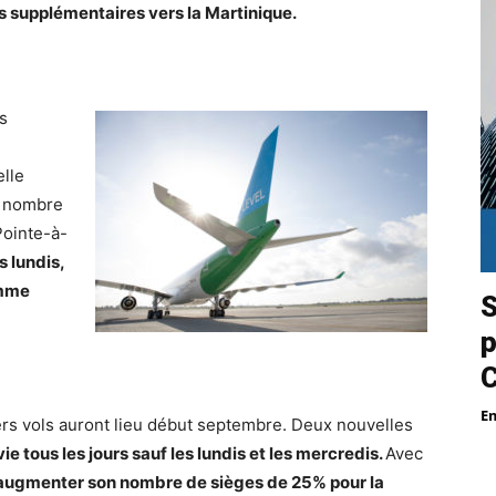
ns supplémentaires vers la Martinique.
s
elle
le nombre
Pointe-à-
s lundis,
omme
S
p
E
ers vols auront lieu début septembre. Deux nouvelles
vie tous les jours sauf les lundis et les mercredis.
Avec
augmenter son nombre de sièges de 25% pour la