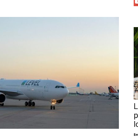
L
p
l
Em