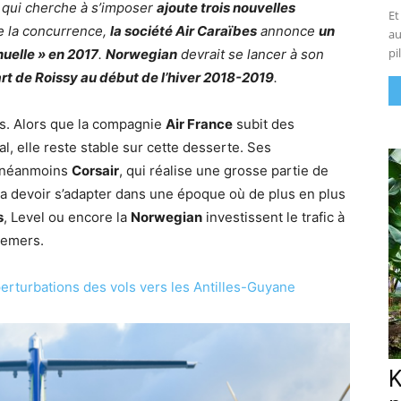
qui cherche à s’imposer
ajoute trois nouvelles
Et
e la concurrence,
la société Air Caraïbes
annonce
un
au
pi
nuelle » en 2017
.
Norwegian
devrait se lancer à son
rt de Roissy au début de l’hiver 2018-2019
.
lais. Alors que la compagnie
Air France
subit des
, elle reste stable sur cette desserte. Ses
n néanmoins
Corsair
, qui réalise une grosse partie de
, va devoir s’adapter dans une époque où de plus en plus
s
, Level ou encore la
Norwegian
investissent le trafic à
remers.
perturbations des vols vers les Antilles-Guyane
K