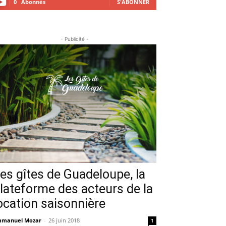
0
Abonnés
S'ABONNER
- Publicité -
es gîtes de Guadeloupe, la
lateforme des acteurs de la
ocation saisonnière
manuel Mozar
-
26 juin 2018
1