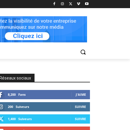
Réseaux sociaux
8,200
Fans
J'AIME
200
Suiveurs
SUIVRE
1,400
Suiveurs
SUIVRE