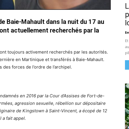
L
p
de Baie-Mahault dans la nuit du 17
au
l
sont
actuellement
recherchés par la
Em
Et
au
ont toujours activement recherchés par les autorités.
pi
dernière en Martinique et transférés à Baie-Mahault.
s forces de l’ordre de l’archipel.
condamnés en 2016 par la Cour d’Assises de Fort-de-
armées, agression sexuelle, rébellion sur dépositaire
iginaire
de Kingstown
à Saint-Vincent, a écopé de 12
 a fait appel.