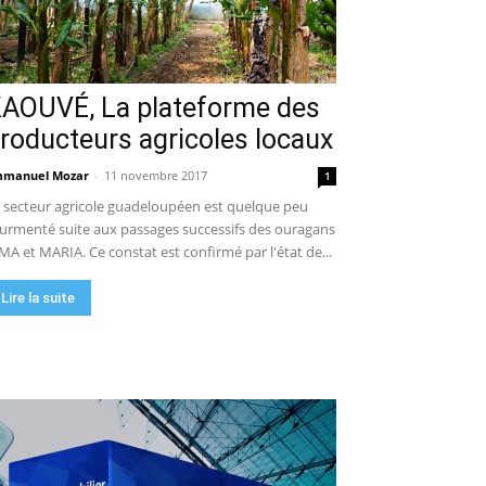
AOUVÉ, La plateforme des
roducteurs agricoles locaux
manuel Mozar
-
11 novembre 2017
1
 secteur agricole guadeloupéen est quelque peu
urmenté suite aux passages successifs des ouragans
MA et MARIA. Ce constat est confirmé par l'état de...
Lire la suite