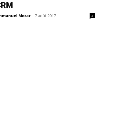
CRM
mmanuel Mozar
-
7 août 2017
2