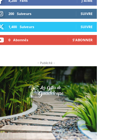
8,200
Fans
J'AIME
200
Suiveurs
SUIVRE
1,400
Suiveurs
SUIVRE
0
Abonnés
S'ABONNER
- Publicité -