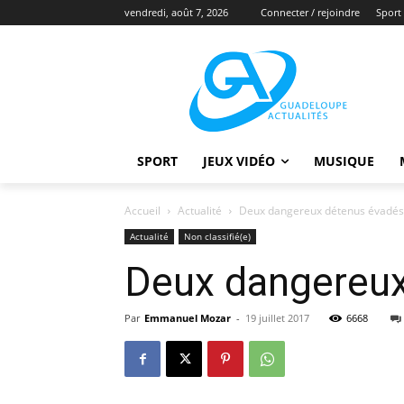
vendredi, août 7, 2026
Connecter / rejoindre
Sport
SPORT
JEUX VIDÉO
MUSIQUE
Accueil
Actualité
Deux dangereux détenus évadés 
Actualité
Non classifié(e)
Deux dangereux
Par
Emmanuel Mozar
-
19 juillet 2017
6668