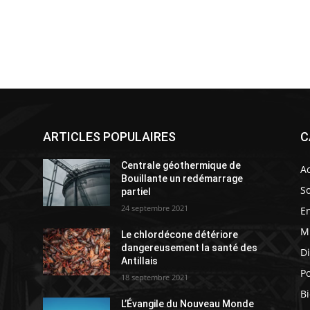
ARTICLES POPULAIRES
C
Centrale géothermique de
Ac
Bouillante un redémarrage
So
partiel
24 septembre 2021
E
M
Le chlordécone détériore
s
dangereusement la santé des
D
Antillais
Po
18 septembre 2021
Bi
L’Évangile du Nouveau Monde