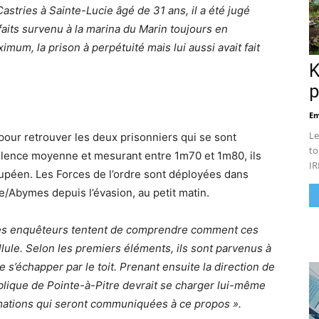
Castries
à Sainte-Lucie âgé de 31 ans, il a été jugé
faits survenu à la marina du Marin toujours en
mum, la prison à perpétuité mais lui aussi avait fait
K
p
Em
Le
pour retrouver les deux prisonniers qui se sont
to
ulence moyenne et mesurant entre 1m70 et 1m80, ils
IR
loupéen. Les Forces de l’ordre sont déployées dans
e/Abymes depuis l’évasion, au petit matin.
les enquêteurs tentent de comprendre comment ces
ellule. Selon les premiers éléments, ils sont parvenus à
e s’échapper par le toit. Prenant ensuite la direction de
blique de Pointe-à-Pitre devrait se charger lui-même
rmations qui seront communiquées à ce propos ».