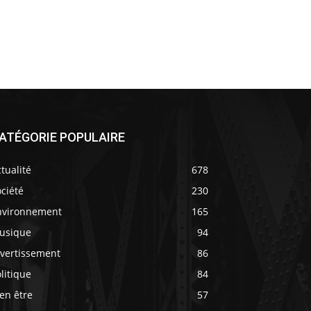
ATÉGORIE POPULAIRE
tualité
678
ciété
230
nvironnement
165
usique
94
ivertissement
86
litique
84
en être
57