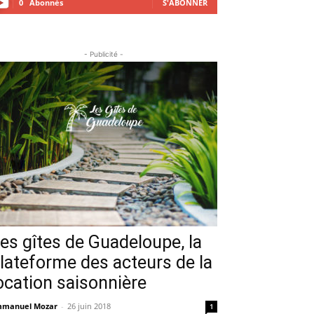
0
Abonnés
S'ABONNER
- Publicité -
es gîtes de Guadeloupe, la
lateforme des acteurs de la
ocation saisonnière
manuel Mozar
-
26 juin 2018
1