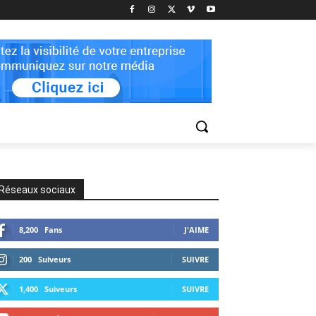
Réseaux sociaux
8,200
Fans
J'AIME
200
Suiveurs
SUIVRE
1,400
Suiveurs
SUIVRE