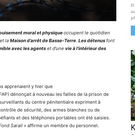
Et
au
pi
 épuisement moral et physique
occupent le quotidien
et la
Maison d’arrêt de Basse-Terre
.
Les détenus
font
nible avec les agents
et d’une
vie à l’intérieur des
s apprenaient y hier que
AP) dénonçait à nouveau les failles de la prison de
 surveillants du centre pénitentiaire expriment à
 contrôle de sécurité, des armes blanches ou de
péfiants et des téléphones portables ont été saisies.
 Fond Sarail »
affirme un membre du personnel.
K