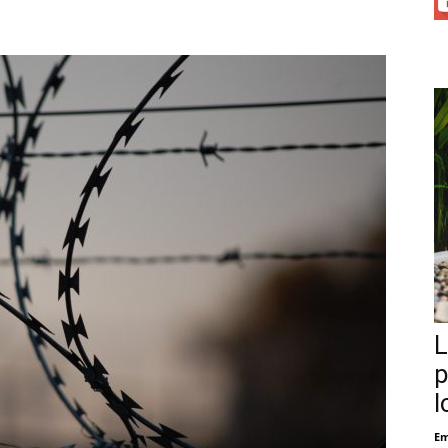
L
p
l
Em