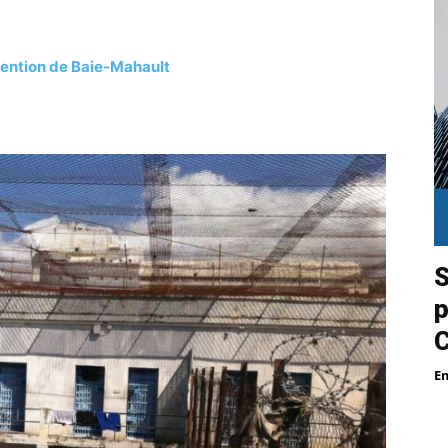
étention de Baie-Mahault
S
p
E