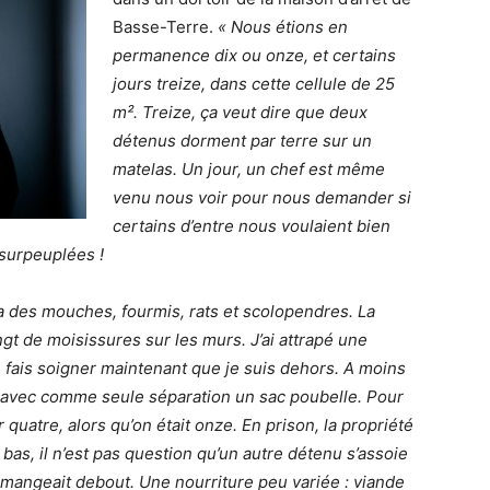
Basse-Terre.
« Nous étions en
permanence dix ou onze, et certains
jours treize, dans cette cellule de 25
m². Treize, ça veut dire que deux
détenus dorment par terre sur un
matelas. Un jour, un chef est même
venu nous voir pour nous demander si
certains d’entre nous voulaient bien
 surpeuplées !
 y a des mouches, fourmis, rats et scolopendres. La
gt de moisissures sur les murs. J’ai attrapé une
e fais soigner maintenant que je suis dehors. A moins
s, avec comme seule séparation un sac poubelle. Pour
quatre, alors qu’on était onze. En prison, la propriété
n bas, il n’est pas question qu’un autre détenu s’assoie
n mangeait debout. Une nourriture peu variée : viande