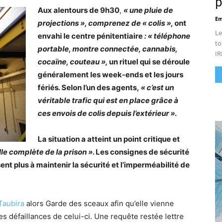
p
Aux alentours de 9h30
,
« une pluie de
Em
projections », comprenez de « colis »,
ont
Le
envahi le centre pénitentiaire
: « téléphone
to
portable, montre connectée, cannabis,
IR
cocaïne, couteau »,
un rituel qui se déroule
généralement les week-ends et les jours
fériés
.
Selon l’un des agents,
« c’est un
véritable trafic qui est en place grâce à
ces envois de colis depuis l’extérieur ».
La situation a atteint un point critique et
le complète de la prison ».
Les consignes de sécurité
sent plus à maintenir la sécurité et l’imperméabilité de
aubira
alors Garde des sceaux afin qu’elle vienne
des défaillances de celui-ci. Une requête restée lettre