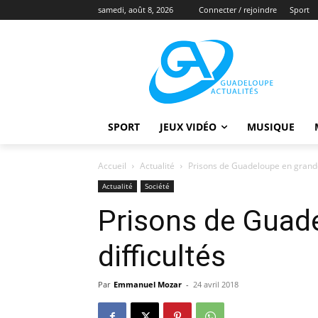
samedi, août 8, 2026
Connecter / rejoindre
Sport
SPORT
JEUX VIDÉO
MUSIQUE
Accueil
Actualité
Prisons de Guadeloupe en grande
Actualité
Société
Prisons de Guad
difficultés
Par
Emmanuel Mozar
-
24 avril 2018