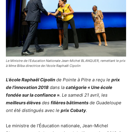
Le Ministre de l'Education Nationale Jean-Michel BLANQUER, remettant le prix
à Mme Bilba directrice de l'école Raphaël Cipolin
L’école Raphaël Cipolin
de Pointe à Pitre a reçu le
prix
de l’innovation 2018
dans la
catégorie « Une école
fondée sur la confiance »
. Le samedi 21 avril, les
meilleurs élèves
des
filières bâtiments
de Guadeloupe
ont été distingués avec le
prix Cobaty
.
Le ministre de l’Éducation nationale, Jean-Michel