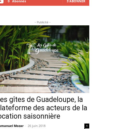
0
Abonnés
S'ABONNER
- Publicité -
es gîtes de Guadeloupe, la
lateforme des acteurs de la
ocation saisonnière
manuel Mozar
-
26 juin 2018
1