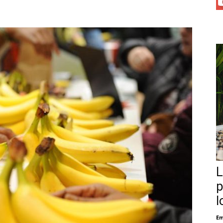
L
p
l
Em