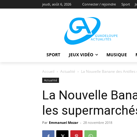
jeudi, août 6, 2026
Connecter / rejoindre
Sport
J
SPORT
JEUX VIDÉO
MUSIQUE
Accueil
Actualité
La Nouvelle Banane des Antilles
Actualité
La Nouvelle Bana
les supermarché
Par
Emmanuel Mozar
-
28 novembre 2018