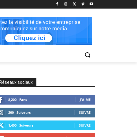
Réseaux sociaux
8,200
Fans
J'AIME
200
Suiveurs
SUIVRE
1,400
Suiveurs
SUIVRE