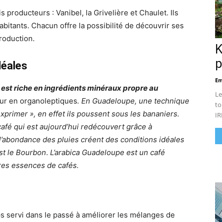
producteurs : Vanibel, la Grivelière et Chaulet. Ils
bitants. Chacun offre la possibilité de découvrir ses
roduction.
K
p
déales
Em
est riche en ingrédients minéraux propre au
Le
ur en organoleptiques
. En Guadeloupe, une technique
to
xprimer », en effet ils poussent sous les bananiers.
IR
 café qui est aujourd’hui redécouvert grâce à
 et l’abondance des pluies créent des conditions idéales
est le Bourbon
.
L’arabica Guadeloupe est un café
tres essences de cafés.
 servi dans le passé à améliorer les mélanges de