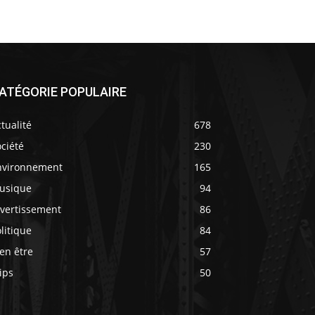
ATÉGORIE POPULAIRE
tualité
678
ciété
230
nvironnement
165
usique
94
ivertissement
86
litique
84
en être
57
ips
50