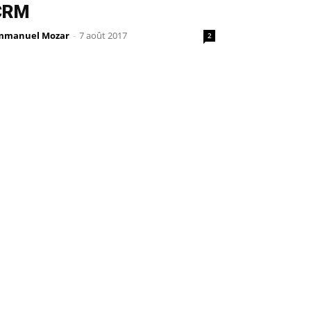
CRM
mmanuel Mozar
-
7 août 2017
2