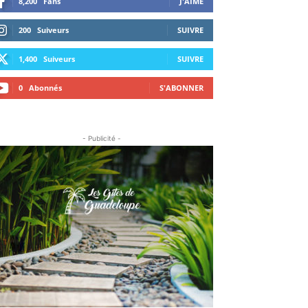
8,200
Fans
J'AIME
200
Suiveurs
SUIVRE
1,400
Suiveurs
SUIVRE
0
Abonnés
S'ABONNER
- Publicité -