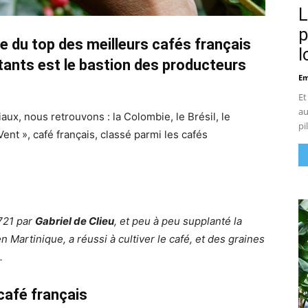
L
p
e du top des meilleurs cafés français
l
tants est le bastion des producteurs
Em
Et
au
ux, nous retrouvons : la Colombie, le Brésil, le
pi
Vent », café français, classé parmi les cafés
1721 par
Gabriel de Clieu
, et peu à peu supplanté la
 Martinique, a réussi à cultiver le café, et des graines
.
 café français