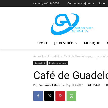
samedi, août 8, 2026
Connecter / rejoindre
Sport
SPORT
JEUX VIDÉO
MUSIQUE
Accueil
Actualité
Café de Guadeloupe, un produit 
Actualité
Environnement
Café de Guadelo
Par
Emmanuel Mozar
-
25 juillet 2017
25478