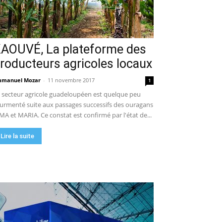
AOUVÉ, La plateforme des
roducteurs agricoles locaux
manuel Mozar
-
11 novembre 2017
1
 secteur agricole guadeloupéen est quelque peu
urmenté suite aux passages successifs des ouragans
MA et MARIA. Ce constat est confirmé par l'état de...
Lire la suite