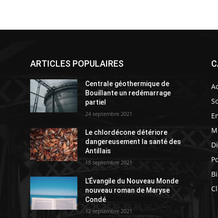
ARTICLES POPULAIRES
C
Centrale géothermique de
Ac
Bouillante un redémarrage
So
partiel
24 septembre 2021
E
M
Le chlordécone détériore
s
dangereusement la santé des
D
Antillais
Po
18 septembre 2021
Bi
L’Évangile du Nouveau Monde
Cl
nouveau roman de Maryse
Condé
12 septembre 2021