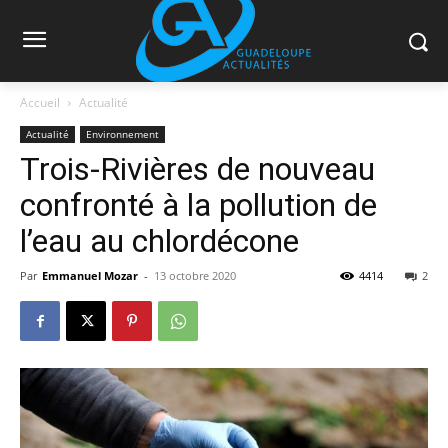
Accueil
Actualité
Actualité
Environnement
Trois-Rivières de nouveau
confronté à la pollution de
l’eau au chlordécone
Par
Emmanuel Mozar
-
13 octobre 2020
4414
2