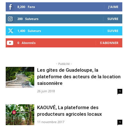
8,200
Fans
J'AIME
200
Suiveurs
SUIVRE
1,400
Suiveurs
SUIVRE
0
Abonnés
S'ABONNER
- Publicité -
Les gîtes de Guadeloupe, la
plateforme des acteurs de la location
saisonnière
26 juin 2018
1
KAOUVÉ, La plateforme des
producteurs agricoles locaux
11 novembre 2017
1