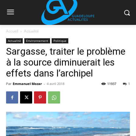
Accueil
Actualité
Actualité
Environnement
Politique
Sargasse, traiter le problème
à la source diminuerait les
effets dans l’archipel
Par
Emmanuel Mozar
-
4 avril 2018
11937
1