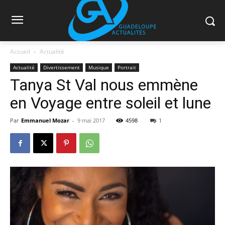
Accueil
Actualité
Actualité
Divertissement
Musique
Portrait
Tanya St Val nous emmène
en Voyage entre soleil et lune
Par
Emmanuel Mozar
-
9 mai 2017
4598
1