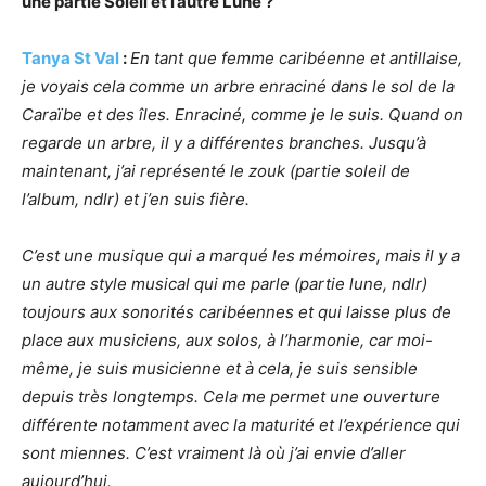
une partie Soleil et l’autre Lune ?
Tanya St Val
:
En tant que femme caribéenne et antillaise,
je voyais cela comme un arbre enraciné dans le sol de la
Caraïbe et des î
les. Enracin
é, comme je le suis. Quand on
regarde un arbre, il y a différentes branches. Jusqu’à
maintenant, j’ai représenté
le zouk (partie soleil de
l
’
album, ndlr)
et j’en suis fiè
re.
C
’est une musique qui a marqué les mémoires, mais il y a
un autre style musical qui me parle (partie lune, ndlr)
toujours aux sonorité
s carib
éennes et qui laisse plus de
place aux musiciens, aux solos, à l’harmonie, car moi-
même, je suis musicienne et à cela, je suis sensible
depuis très longtemps. Cela me permet une ouverture
différente notamment avec la maturité et l’
exp
érience qui
sont miennes. C’est vraiment là où j’ai envie d’aller
aujourd’hui.