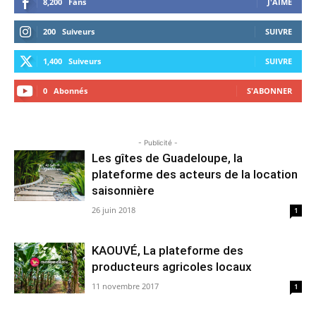
8,200
Fans
J'AIME
200
Suiveurs
SUIVRE
1,400
Suiveurs
SUIVRE
0
Abonnés
S'ABONNER
- Publicité -
Les gîtes de Guadeloupe, la
plateforme des acteurs de la location
saisonnière
26 juin 2018
1
KAOUVÉ, La plateforme des
producteurs agricoles locaux
11 novembre 2017
1