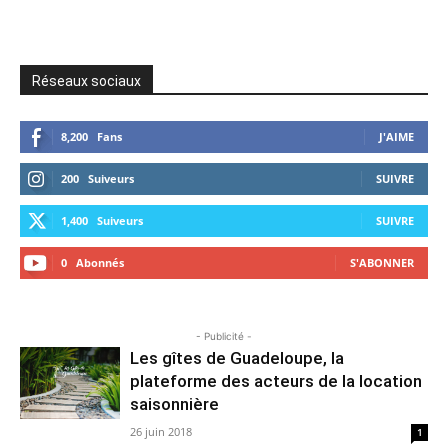
Réseaux sociaux
8,200
Fans
J'AIME
200
Suiveurs
SUIVRE
1,400
Suiveurs
SUIVRE
0
Abonnés
S'ABONNER
- Publicité -
Les gîtes de Guadeloupe, la
plateforme des acteurs de la location
saisonnière
26 juin 2018
1