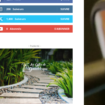
200
Suiveurs
SUIVRE
1,400
Suiveurs
SUIVRE
0
Abonnés
S'ABONNER
- Publicité -