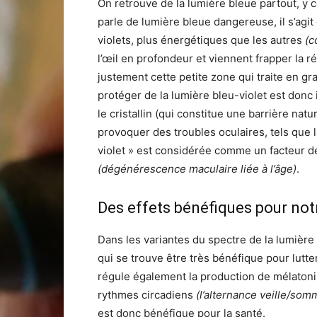
On retrouve de la lumière bleue partout, y c
parle de lumière bleue dangereuse, il s’agi
violets, plus énergétiques que les autres
(c
l’œil en profondeur et viennent frapper la ré
justement cette petite zone qui traite en gr
protéger de la lumière bleu-violet est donc i
le cristallin (qui constitue une barrière nat
provoquer des troubles oculaires, tels que 
violet » est considérée comme un facteur de
(dégénérescence maculaire liée à l’âge)
.
Des effets bénéfiques pour not
Dans les variantes du spectre de la lumière 
qui se trouve être très bénéfique pour lutter
régule également la production de mélaton
rythmes circadiens
(l’alternance veille/somm
est donc bénéfique pour la santé.