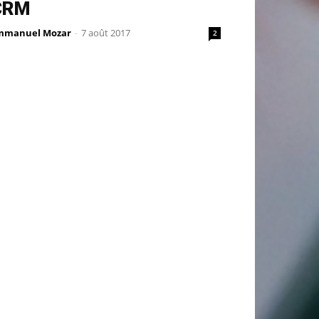
CRM
mmanuel Mozar
-
7 août 2017
2