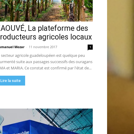
AOUVÉ, La plateforme des
roducteurs agricoles locaux
manuel Mozar
-
11 novembre 2017
1
 secteur agricole guadeloupéen est quelque peu
urmenté suite aux passages successifs des ouragans
MA et MARIA. Ce constat est confirmé par l'état de...
Lire la suite