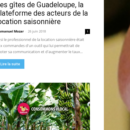
es gîtes de Guadeloupe, la
lateforme des acteurs de la
ocation saisonnière
manuel Mozar
-
26 juin 2018
1
 si le professionnel de la location saisonnière était
x commandes d'un outil qui lui permettrait de
loter sa communication et d'augmenter le taux...
Lire la suite