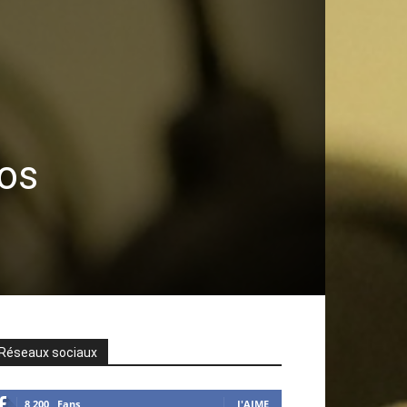
nos
Réseaux sociaux
8,200
Fans
J'AIME