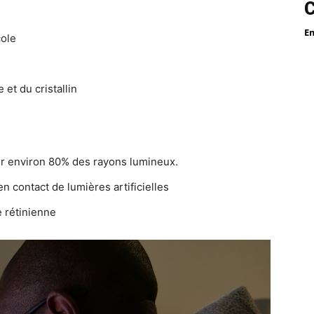
E
cole
 et du cristallin
sser environ 80% des rayons lumineux.
 contact de lumières artificielles
e rétinienne