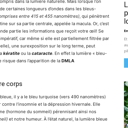
ompris dans la lumière naturelle. Mais lorsque l’on
L
t de certaines longueurs d’ondes dans les bleus-
p
omprises entre 415 et 455 nanomètres)
, qui pénètrent
l
tine sur sa partie centrale, appelée la macula. Or, c’est
ande partie les informations que reçoit votre œil! Se
Em
mpératif, car même si elle est partiellement filtrée par
Et
au
urelle), une surexposition sur le long terme, peut
pi
la
kératite
ou la
cataracte
. En effet la lumière « bleu-
 risque dans l’apparition de la
DMLA
re corps
bleue, il y a le bleu turquoise (vers 490 nanomètres)
 contre l’insomnie et la dépression hivernale. Elle
ine (hormone du sommeil) pérennisant ainsi nos
eil)
et notre humeur. À l’état naturel, la lumière bleue