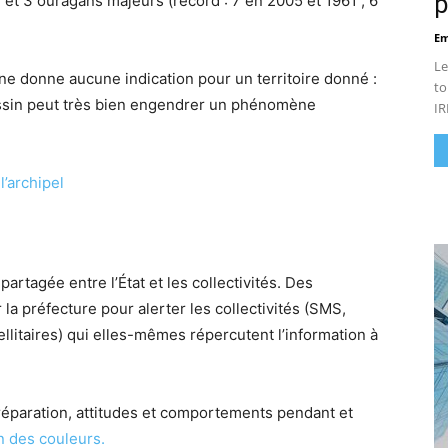
p
 et 3 ouragans majeurs (record : 7 en 2005 et 1961 ; 6
Em
Le
e ne donne aucune indication pour un territoire donné :
to
assin peut très bien engendrer un phénomène
IR
l’archipel
artagée entre l’État et les collectivités. Des
la préfecture pour alerter les collectivités (SMS,
ellitaires) qui elles-mêmes répercutent l’information à
réparation, attitudes et comportements pendant et
n des couleurs.