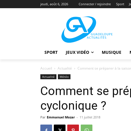
jeudi, août 6, 2026
Connecter / rejoindre
Sport
J
SPORT
JEUX VIDÉO
MUSIQUE
Accueil
Actualité
Comment se préparer à la saison
Actualité
Météo
Comment se prép
cyclonique ?
Par
Emmanuel Mozar
-
11 juillet 2018