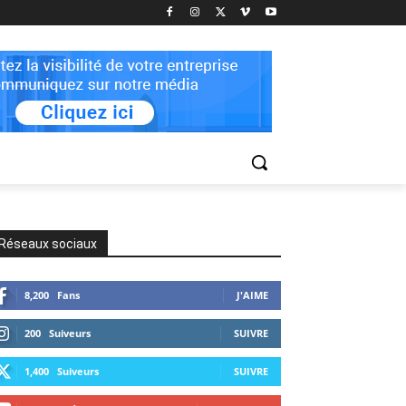
Réseaux sociaux
8,200
Fans
J'AIME
200
Suiveurs
SUIVRE
1,400
Suiveurs
SUIVRE