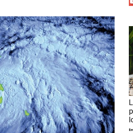
L
p
l
Em