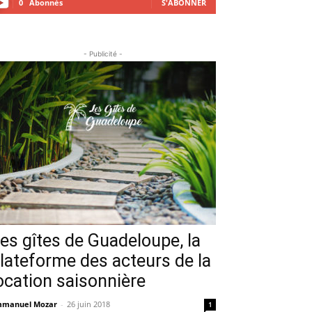
0
Abonnés
S'ABONNER
- Publicité -
es gîtes de Guadeloupe, la
lateforme des acteurs de la
ocation saisonnière
manuel Mozar
-
26 juin 2018
1