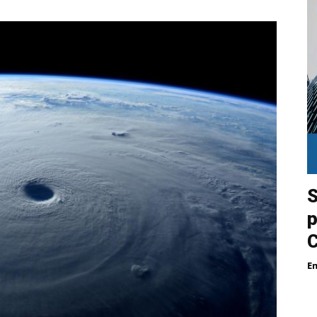
S
p
E