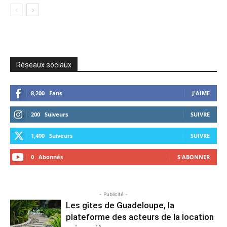
Réseaux sociaux
8,200
Fans
J'AIME
200
Suiveurs
SUIVRE
1,400
Suiveurs
SUIVRE
0
Abonnés
S'ABONNER
- Publicité -
Les gîtes de Guadeloupe, la
plateforme des acteurs de la location