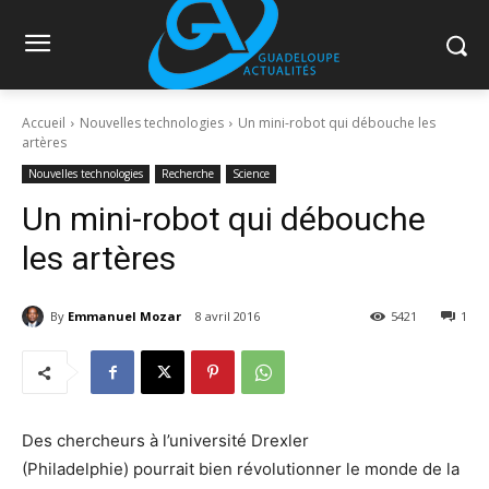
Accueil
Nouvelles technologies
Un mini-robot qui débouche les
artères
Nouvelles technologies
Recherche
Science
Un mini-robot qui débouche
les artères
By
Emmanuel Mozar
8 avril 2016
5421
1
Des chercheurs à l’université Drexler
(Philadelphie) pourrait bien révolutionner le monde de la