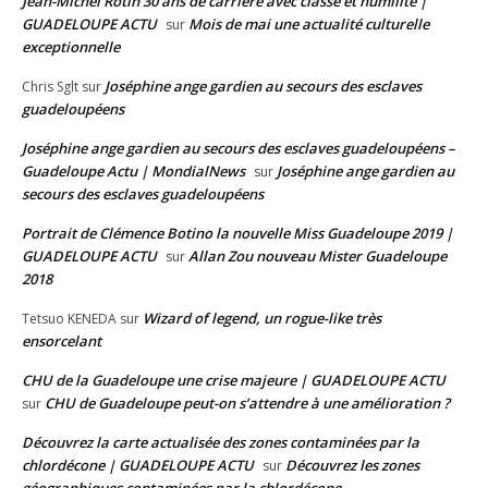
Jean-Michel Rotin 30 ans de carrière avec classe et humilité |
GUADELOUPE ACTU
Mois de mai une actualité culturelle
sur
exceptionnelle
Joséphine ange gardien au secours des esclaves
Chris Sglt
sur
guadeloupéens
Joséphine ange gardien au secours des esclaves guadeloupéens –
Guadeloupe Actu | MondialNews
Joséphine ange gardien au
sur
secours des esclaves guadeloupéens
Portrait de Clémence Botino la nouvelle Miss Guadeloupe 2019 |
GUADELOUPE ACTU
Allan Zou nouveau Mister Guadeloupe
sur
2018
Wizard of legend, un rogue-like très
Tetsuo KENEDA
sur
ensorcelant
CHU de la Guadeloupe une crise majeure | GUADELOUPE ACTU
CHU de Guadeloupe peut-on s’attendre à une amélioration ?
sur
Découvrez la carte actualisée des zones contaminées par la
chlordécone | GUADELOUPE ACTU
Découvrez les zones
sur
géographiques contaminées par la chlordécone