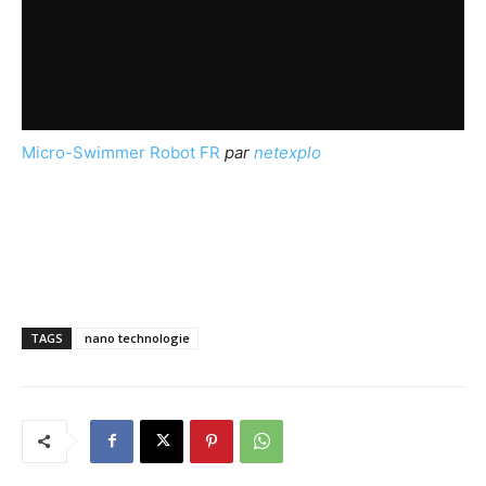
Micro-Swimmer Robot FR
par
netexplo
TAGS
nano technologie