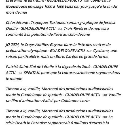
préserver le territoire - GUADELOUPE ACTU
Covid-19, la
sur
Guadeloupe envisage 1000 à 1500 tests par jour jusqu’à la fin du
mois de mai
Chlordécone : Tropiques Toxiques, roman graphique de Jessica
Oublié - GUADELOUPE ACTU
Trois-Rivières de nouveau
sur
confronté à la pollution de l’eau au chlordécone
JO 2024, le Creps Antilles-Guyane dans la liste des centres de
préparation olympique - GUADELOUPE ACTU
Cyclisme, une
sur
saison particulière, mais un Boris Carène en grande forme
Patrick Saint-Eloi de l’étoile à la légende du Zouk - GUADELOUPE
ACTU
SPEKTAK, pour que la culture caribéenne rayonne dans
sur
le monde
Timoun aw, Vanille, Mortenol des productions audiovisuelles
made in Guadeloupe de qualités - GUADELOUPE ACTU
Vanille
sur
un film d’animation réalisé par Guillaume Lorin
Timoun aw, Vanille, Mortenol des productions audiovisuelles
made in Guadeloupe de qualités - GUADELOUPE ACTU
La
sur
série Death in Paradise rapporterait 6 millions d’euros à la