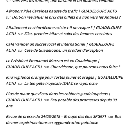
Vols vers les Antilles, une bataille et un business rentable
sur
Aéroport Pôle Caraïbes hausse du trafic | GUADELOUPE ACTU
Doit-on réévaluer le prix des billets d’avion vers les Antilles ?
sur
Allaitement et chlordécone existe-t-il un risque ? | GUADELOUPE
ACTU
Zika, premier bilan et suivi des femmes enceintes
sur
Café Vanibel un succès local et international | GUADELOUPE
ACTU
Café de Guadeloupe, un produit d’exception
sur
Le Président Emmanuel Macron est en Guadeloupe |
GUADELOUPE ACTU
Chlordécone, que pouvons-nous faire ?
sur
Kirk vigilance orange pour fortes pluies et orages | GUADELOUPE
ACTU
La tempête tropicale ISAAC se rapproche
sur
Plus de maux que d’eau dans les robinets guadeloupéens |
GUADELOUPE ACTU
Eau potable des promesses depuis 30
sur
ans
Revue de presse du 24/09/2018 – Groupe des élus SPG971
Bus
sur
de mer expérimentions en agglomération pointoise