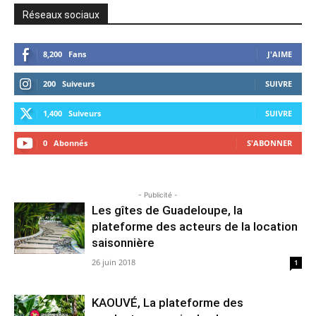
Réseaux sociaux
8,200
Fans
J'AIME
200
Suiveurs
SUIVRE
1,400
Suiveurs
SUIVRE
0
Abonnés
S'ABONNER
- Publicité -
Les gîtes de Guadeloupe, la
plateforme des acteurs de la location
saisonnière
26 juin 2018
1
KAOUVÉ, La plateforme des