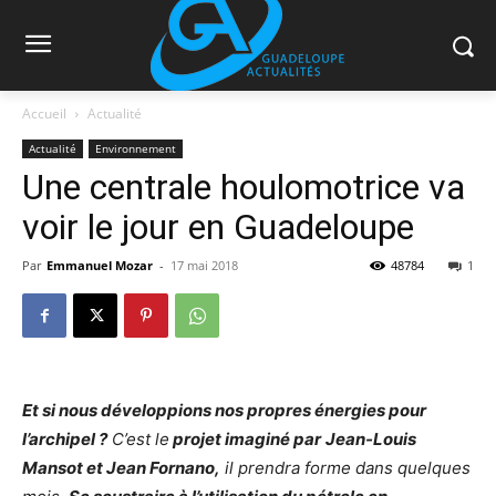
Accueil
Actualité
Actualité
Environnement
Une centrale houlomotrice va
voir le jour en Guadeloupe
Par
Emmanuel Mozar
-
17 mai 2018
48784
1
Et si nous développions nos propres énergies pour
l’archipel ?
C’est le
projet imaginé par
Jean-Louis
Mansot et Jean Fornano,
il prendra forme dans quelques