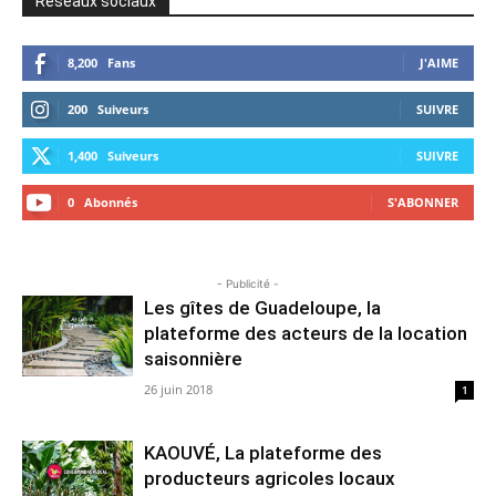
Réseaux sociaux
8,200
Fans
J'AIME
200
Suiveurs
SUIVRE
1,400
Suiveurs
SUIVRE
0
Abonnés
S'ABONNER
- Publicité -
Les gîtes de Guadeloupe, la
plateforme des acteurs de la location
saisonnière
26 juin 2018
1
KAOUVÉ, La plateforme des
producteurs agricoles locaux