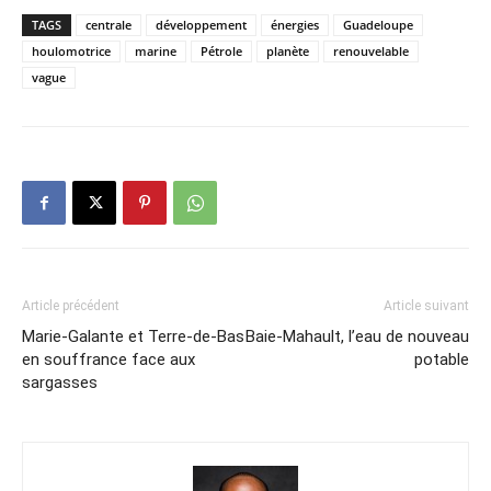
TAGS
centrale
développement
énergies
Guadeloupe
houlomotrice
marine
Pétrole
planète
renouvelable
vague
Article précédent
Article suivant
Marie-Galante et Terre-de-Bas
Baie-Mahault, l’eau de nouveau
en souffrance face aux
potable
sargasses