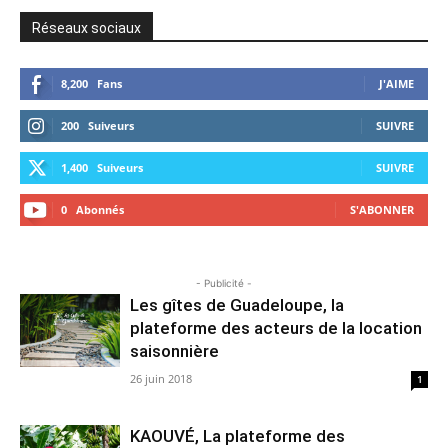
Réseaux sociaux
8,200
Fans
J'AIME
200
Suiveurs
SUIVRE
1,400
Suiveurs
SUIVRE
0
Abonnés
S'ABONNER
- Publicité -
Les gîtes de Guadeloupe, la
plateforme des acteurs de la location
saisonnière
26 juin 2018
1
KAOUVÉ, La plateforme des