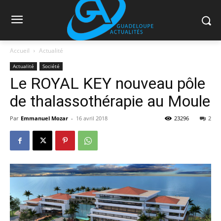
Accueil
Actualité
Actualité
Société
Le ROYAL KEY nouveau pôle
de thalassothérapie au Moule
Par
Emmanuel Mozar
-
16 avril 2018
23296
2