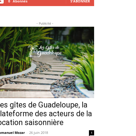
0
Abonnés
S'ABONNER
- Publicité -
es gîtes de Guadeloupe, la
lateforme des acteurs de la
ocation saisonnière
manuel Mozar
-
26 juin 2018
1