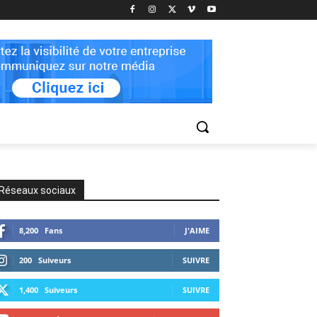
Réseaux sociaux
8,200
Fans
J'AIME
200
Suiveurs
SUIVRE
1,400
Suiveurs
SUIVRE