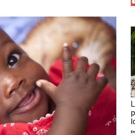
L
p
l
Em