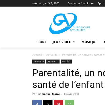
vendredi, août 7, 2026
Connecter / rejoindre
Sport
SPORT
JEUX VIDÉO
MUSIQUE
Accueil
Actualité
Parentalité, un nouveau carnet d
Actualité
Bien être
Société
Parentalité, un 
santé de l’enfant
Par
Emmanuel Mozar
-
13 avril 2018