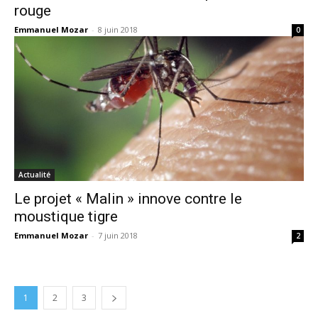
rouge
Emmanuel Mozar
-
8 juin 2018
0
Actualité
Le projet « Malin » innove contre le
moustique tigre
Emmanuel Mozar
-
7 juin 2018
2
1
2
3