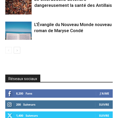
dangereusement la santé des Antillais
L’Évangile du Nouveau Monde nouveau
roman de Maryse Condé
Réseaux sociaux
8,200
Fans
J'AIME
200
Suiveurs
SUIVRE
1,400
Suiveurs
SUIVRE