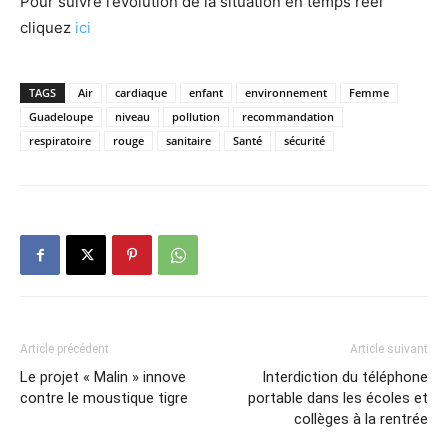
Pour suivre l’évolution de la situation en temps réel
cliquez
ici
TAGS
Air
cardiaque
enfant
environnement
Femme
Guadeloupe
niveau
pollution
recommandation
respiratoire
rouge
sanitaire
Santé
sécurité
Article précédent
Article suivant
Le projet « Malin » innove
Interdiction du téléphone
contre le moustique tigre
portable dans les écoles et
collèges à la rentrée