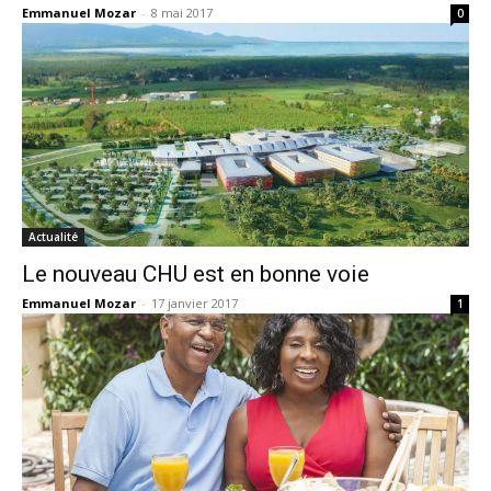
Emmanuel Mozar
-
8 mai 2017
0
Actualité
Le nouveau CHU est en bonne voie
Emmanuel Mozar
-
17 janvier 2017
1