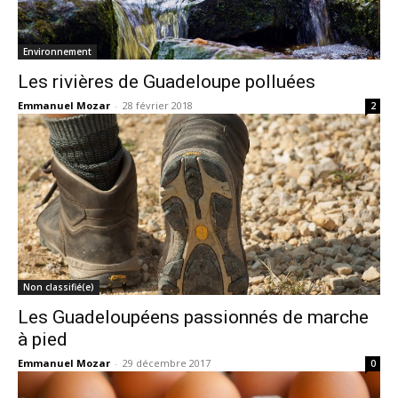
Environnement
Les rivières de Guadeloupe polluées
Emmanuel Mozar
-
28 février 2018
2
Non classifié(e)
Les Guadeloupéens passionnés de marche
à pied
Emmanuel Mozar
-
29 décembre 2017
0