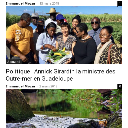
Emmanuel Mozar
-
15 mars 2018
1
Actualité
Politique : Annick Girardin la ministre des
Outre-mer en Guadeloupe
Emmanuel Mozar
-
2 mars 2018
0