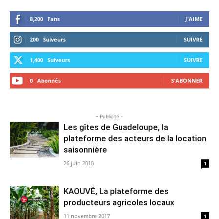
8,200
Fans
J'AIME
200
Suiveurs
SUIVRE
1,400
Suiveurs
SUIVRE
0
Abonnés
S'ABONNER
- Publicité -
Les gîtes de Guadeloupe, la
plateforme des acteurs de la location
saisonnière
26 juin 2018
1
KAOUVÉ, La plateforme des
producteurs agricoles locaux
11 novembre 2017
1