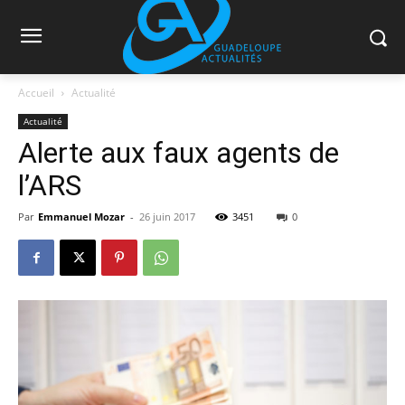
Accueil
Actualité
Actualité
Alerte aux faux agents de
l’ARS
Par
Emmanuel Mozar
-
26 juin 2017
3451
0