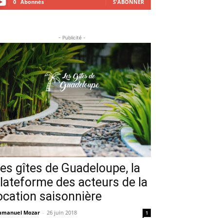
0
Abonnés
S'ABONNER
- Publicité -
es gîtes de Guadeloupe, la
lateforme des acteurs de la
ocation saisonnière
manuel Mozar
-
26 juin 2018
1