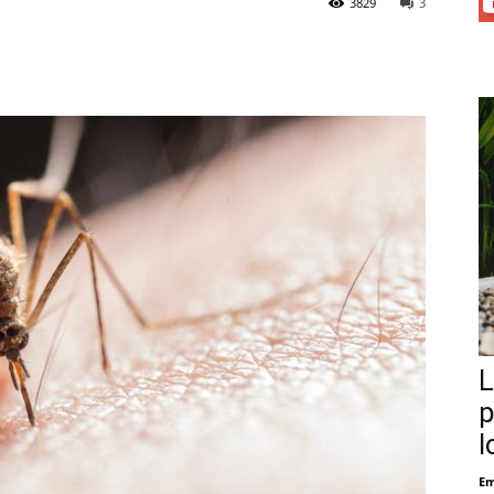
3829
3
L
p
l
Em