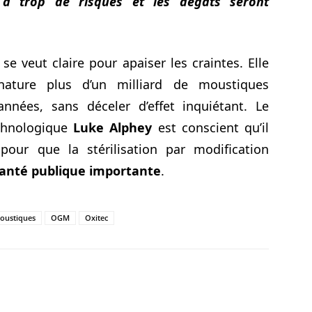
 a trop de risques et les dégâts seront
se veut claire pour apaiser les craintes. Elle
nature plus d’un milliard de moustiques
nnées, sans déceler d’effet inquiétant. Le
echnologique
Luke Alphey
est conscient qu’il
pour que la stérilisation par modification
anté publique importante
.
oustiques
OGM
Oxitec