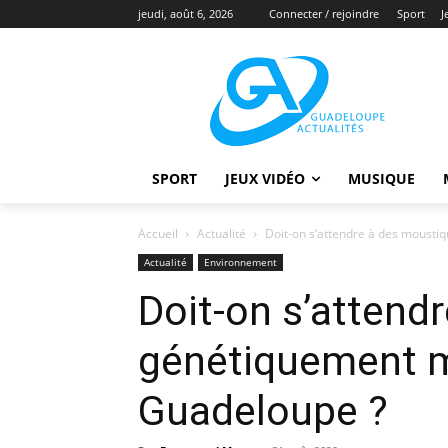
jeudi, août 6, 2026
Connecter / rejoindre
Sport
J
SPORT
JEUX VIDÉO
MUSIQUE
Accueil
Actualité
Doit-on s’attendre à des mousti
Actualité
Environnement
Doit-on s’attend
génétiquement m
Guadeloupe ?