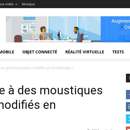
eux vidéo
Musique
MOBILE
OBJET CONNECTÉ
RÉALITÉ VIRTUELLE
TESTS
ques génétiquement modifiés en Guadeloupe ?
re à des moustiques
odifiés en