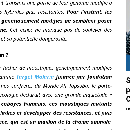
nt transmis une partie de leur génome modifié à
s hybrides plus résistantes.
Pour l’instant, les
s génétiquement modifiés ne semblent poser
me.
Cet échec ne manque pas de soulever des
 et sa potentielle dangerosité.
in ?
r lâcher de moustiques génétiquement modifiés
ogramme
Target Malaria
financé par fondation
S
 nos confrères du Monde
Ali Tapsoba, le porte-
p
oécologie déclarait avec une grande inquiétude «
 cobayes humains, ces moustiques mutants
E
adies et développer des résistances, et puis
èce, qui est un maillon de la chaîne animale,