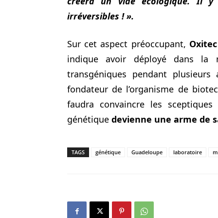
créera un vide écologique. Il y
irréversibles ! ».
Sur cet aspect préoccupant,
Oxitec
indique avoir déployé dans la 
transgéniques pendant plusieurs a
fondateur de l’organisme de biot
faudra convaincre les sceptiques 
génétique
devienne une arme de s
TAGS
génétique
Guadeloupe
laboratoire
m