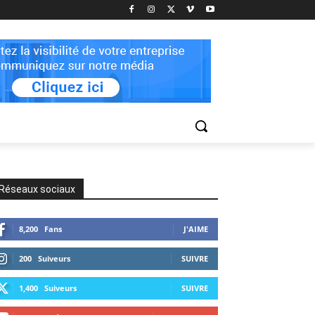
Réseaux sociaux
8,200
Fans
J'AIME
200
Suiveurs
SUIVRE
1,400
Suiveurs
SUIVRE