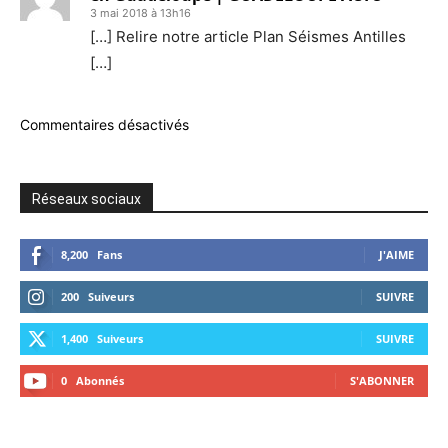
3 mai 2018 à 13h16
[…] Relire notre article Plan Séismes Antilles
[…]
Commentaires désactivés
Réseaux sociaux
8,200
Fans
J'AIME
200
Suiveurs
SUIVRE
1,400
Suiveurs
SUIVRE
0
Abonnés
S'ABONNER