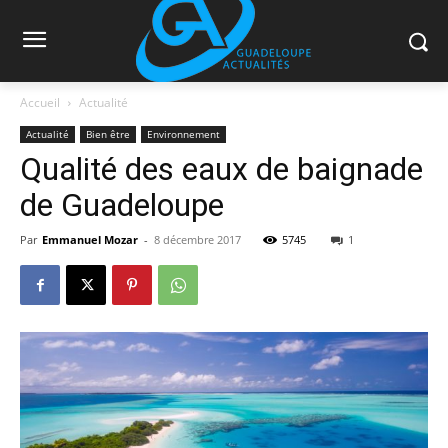
Accueil
Actualité
Actualité
Bien être
Environnement
Qualité des eaux de baignade
de Guadeloupe
Par
Emmanuel Mozar
-
8 décembre 2017
5745
1