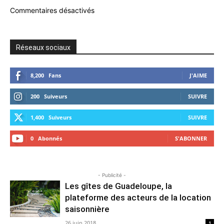
Commentaires désactivés
Réseaux sociaux
8,200
Fans
J'AIME
200
Suiveurs
SUIVRE
1,400
Suiveurs
SUIVRE
0
Abonnés
S'ABONNER
- Publicité -
Les gîtes de Guadeloupe, la
plateforme des acteurs de la location
saisonnière
26 juin 2018
1