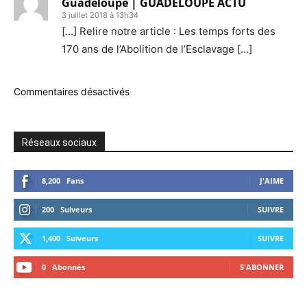
Guadeloupe | GUADELOUPE ACTU
3 juillet 2018 à 13h34
[…] Relire notre article : Les temps forts des
170 ans de l’Abolition de l’Esclavage […]
Commentaires désactivés
Réseaux sociaux
8,200
Fans
J'AIME
200
Suiveurs
SUIVRE
1,400
Suiveurs
SUIVRE
0
Abonnés
S'ABONNER