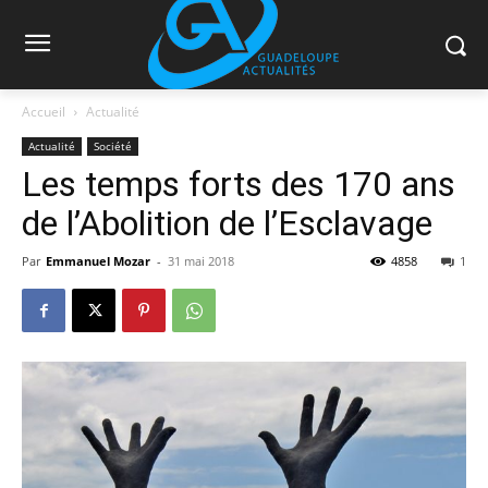
Accueil
Actualité
Actualité
Société
Les temps forts des 170 ans
de l’Abolition de l’Esclavage
Par
Emmanuel Mozar
-
31 mai 2018
4858
1