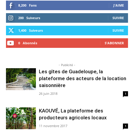
8,200
Fans
J'AIME
200
Suiveurs
SUIVRE
1,400
Suiveurs
SUIVRE
0
Abonnés
S'ABONNER
- Publicité -
Les gîtes de Guadeloupe, la
plateforme des acteurs de la location
saisonnière
26 juin 2018
1
KAOUVÉ, La plateforme des
producteurs agricoles locaux
11 novembre 2017
1