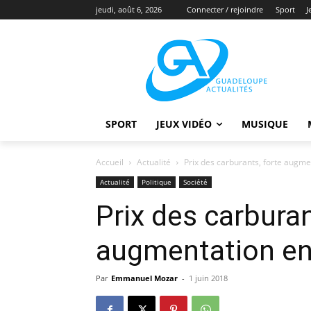
jeudi, août 6, 2026
Connecter / rejoindre
Sport
J
SPORT
JEUX VIDÉO
MUSIQUE
Accueil
Actualité
Prix des carburants, forte augme
Actualité
Politique
Société
Prix des carburan
augmentation en
Par
Emmanuel Mozar
-
1 juin 2018