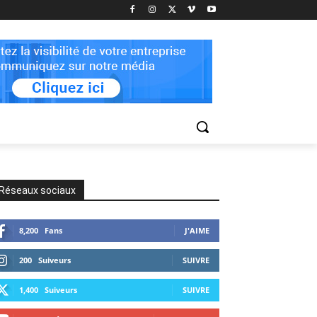
Réseaux sociaux
8,200
Fans
J'AIME
200
Suiveurs
SUIVRE
1,400
Suiveurs
SUIVRE