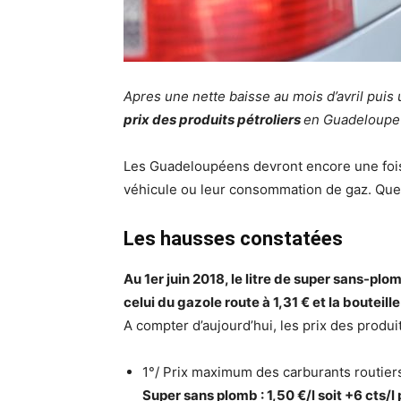
Apres une nette baisse au mois d’avril puis
prix des produits pétroliers
en Guadeloup
Les Guadeloupéens devront encore une fois f
véhicule ou leur consommation de gaz. Quel
Les hausses constatées
Au 1er juin 2018, le litre de super sans-plom
celui du gazole route à 1,31 € et la bouteill
A compter d’aujourd’hui, les prix des produi
1°/ Prix maximum des carburants routier
Super sans plomb : 1,50 €/l soit +6 cts/l 