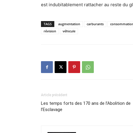
est indubitablement rattacher au reste du g
TAGS
augmentation
carburants
consommatio
révision
véhicule
Article précédent
Les temps forts des 170 ans de l’Abolition de
l’Esclavage