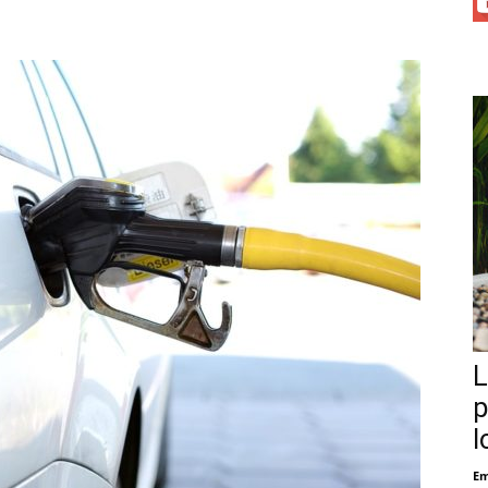
L
p
l
Em