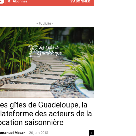
0
Abonnés
S'ABONNER
- Publicité -
es gîtes de Guadeloupe, la
lateforme des acteurs de la
ocation saisonnière
manuel Mozar
-
26 juin 2018
1