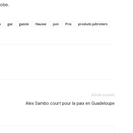
lobe.
n
gaz
gazole
Hausse
juin
Prix
produits pétroliers
Article suivant
Alex Sambo court pour la paix en Guadeloupe