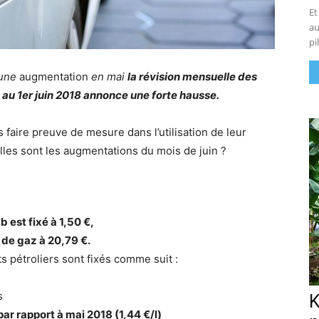
Et
au
pi
 une
augmentation
en mai
la révision mensuelle des
e
au 1er juin 2018 annonce une forte hausse.
aire preuve de mesure dans l’utilisation de leur
les sont les augmentations du mois de juin ?
b est fixé à 1,50 €,
e de gaz à 20,79 €.
ts pétroliers sont fixés comme suit :
s
K
par rapport à mai 2018 (1,44 €/l)