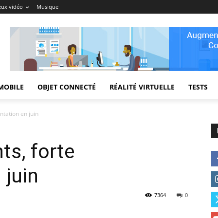
eux vidéo
Musique
MOBILE
OBJET CONNECTÉ
RÉALITÉ VIRTUELLE
TESTS
ntation en juin
ts, forte
 juin
7364
0