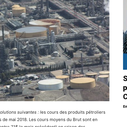
S
p
E
olutions suivantes : l
es cours des produits pétroliers
s de mai 2018. Les cours moyens du Brut sont en
ntre 71$ le mois précédent) en raison des