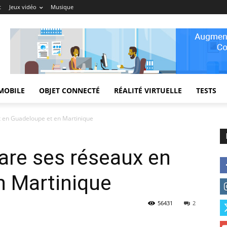
t
Jeux vidéo
Musique
MOBILE
OBJET CONNECTÉ
RÉALITÉ VIRTUELLE
TESTS
x en Guadeloupe et en Martinique
are ses réseaux en
n Martinique
56431
2