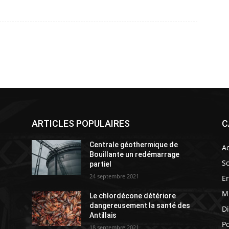
ARTICLES POPULAIRES
C
Centrale géothermique de
Ac
Bouillante un redémarrage
So
partiel
24 septembre 2021
E
M
Le chlordécone détériore
s
dangereusement la santé des
D
Antillais
Po
18 septembre 2021