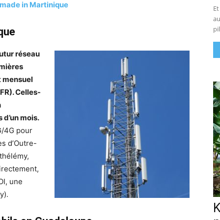
t made in Martinique
Et
au
pi
ique
utur réseau
emières
t mensuel
FR). Celles-
n
 d’un mois.
G/4G pour
es d’Outre-
thélémy,
directement,
OI, une
y).
K