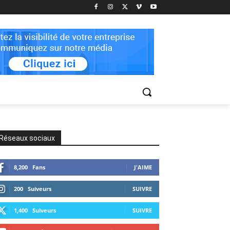
Réseaux sociaux
8,200
Fans
J'AIME
200
Suiveurs
SUIVRE
1,400
Suiveurs
SUIVRE