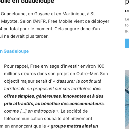
bile en Guadeloupe
p
Em
 Guadeloupe, en Guyane et en Martinique, à St
Le
à Mayotte. Selon l’ANFR, Free Mobile vient de déployer
to
 4 au total pour le moment. Cela augure donc d’un
IR
 ne devrait plus tarder.
en Guadeloupe
Pour rappel, Free envisage d’investir environ 100
millions d’euros dans son projet en Outre-Mer. Son
objectif majeur serait d’
« d’assurer la continuité
territoriale en proposant sur ces territoires
des
offres simples, généreuses, innovantes et à des
prix attractifs, au bénéfice des consommateurs
,
comme […] en métropole ».
La société de
télécommunication souhaite définitivement
om en annonçant que le
«
groupe mettra ainsi un