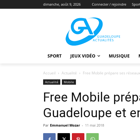
dimanche, août 9, 2026
Connecter / rejoindre
Spor
SPORT
JEUX VIDÉO
MUSIQUE
Accueil
Actualité
Free Mobile prépare ses réseau
Actualité
Mobile
Free Mobile prép
Guadeloupe et e
Par
Emmanuel Mozar
-
11 mai 2018