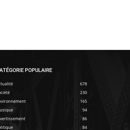
ATÉGORIE POPULAIRE
tualité
678
ciété
230
nvironnement
165
usique
94
ivertissement
86
litique
84