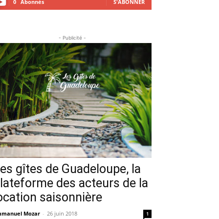
0
Abonnés
S'ABONNER
- Publicité -
es gîtes de Guadeloupe, la
lateforme des acteurs de la
ocation saisonnière
manuel Mozar
-
26 juin 2018
1