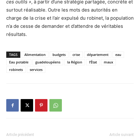
ces outils »
, à partir d’une stratégie partagée, concrète et
surtout réalisable. Outre les mots des autorités en
charge de la crise et l’air expulsé du robinet, la population
n’a de cesse de demander et d’attendre de véritables
résultats.
TAGS
Alimentation
budgets
crise
département
eau
Eau potable
guadeloupéens
la Région
l’État
maux
robinets
services
Article précédent
Article suivant