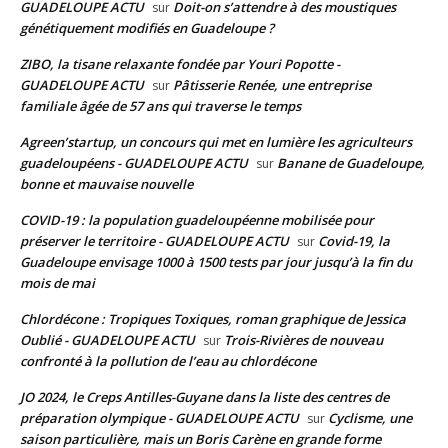
GUADELOUPE ACTU
Doit-on s’attendre à des moustiques
sur
génétiquement modifiés en Guadeloupe ?
ZIBO, la tisane relaxante fondée par Youri Popotte -
GUADELOUPE ACTU
Pâtisserie Renée, une entreprise
sur
familiale âgée de 57 ans qui traverse le temps
Agreen’startup, un concours qui met en lumière les agriculteurs
guadeloupéens - GUADELOUPE ACTU
Banane de Guadeloupe,
sur
bonne et mauvaise nouvelle
COVID-19 : la population guadeloupéenne mobilisée pour
préserver le territoire - GUADELOUPE ACTU
Covid-19, la
sur
Guadeloupe envisage 1000 à 1500 tests par jour jusqu’à la fin du
mois de mai
Chlordécone : Tropiques Toxiques, roman graphique de Jessica
Oublié - GUADELOUPE ACTU
Trois-Rivières de nouveau
sur
confronté à la pollution de l’eau au chlordécone
JO 2024, le Creps Antilles-Guyane dans la liste des centres de
préparation olympique - GUADELOUPE ACTU
Cyclisme, une
sur
saison particulière, mais un Boris Carène en grande forme