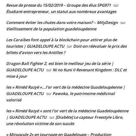
Revue de presse du 15/02/2019 – Groupe des élus SPG971
sur
Étudiant-entrepreneur, un statut aux nombreux avantages
Comment éviter les chutes dans votre maison? – MilyDesign
sur
Vieillissement de la population guadeloupéenne
Les Caraïbes font appel à la blockchain pour attirer plus de
touristes | GUADELOUPE ACTU
Doit-on réévaluer le prix des
sur
billets d’avion vers les Antilles ?
Dragon Ball Fighter Z, est bien le meilleur jeu de la série |
GUADELOUPE ACTU
Ni no Kuni II Revenant Kingdom : DLC et
sur
mise à jour
les « Rimèd Razyé »...l'or vert de la médecine Guadeloupéenne |
GUADELOUPE ACTU
Pawoka, le patrimoine médicinal
sur
valorisé
les « Rimèd Razyé » sont l'or vert de la médecine Guadeloupéenne
| GUADELOUPE ACTU
[Diabète] Le capteur Freestyle Libre,
sur
une révolution victime de son succès
« Minuscule 2» en tournage en Guadeloupe – Production