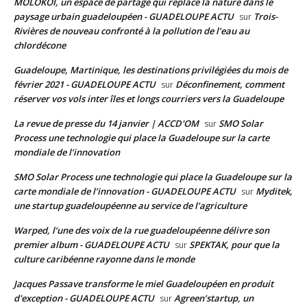
MOLOKOÏ, un espace de partage qui replace la nature dans le
paysage urbain guadeloupéen - GUADELOUPE ACTU
Trois-
sur
Rivières de nouveau confronté à la pollution de l’eau au
chlordécone
Guadeloupe, Martinique, les destinations privilégiées du mois de
février 2021 - GUADELOUPE ACTU
Déconfinement, comment
sur
réserver vos vols inter îles et longs courriers vers la Guadeloupe
La revue de presse du 14 janvier | ACCD'OM
SMO Solar
sur
Process une technologie qui place la Guadeloupe sur la carte
mondiale de l’innovation
SMO Solar Process une technologie qui place la Guadeloupe sur la
carte mondiale de l’innovation - GUADELOUPE ACTU
Myditek,
sur
une startup guadeloupéenne au service de l’agriculture
Warped, l’une des voix de la rue guadeloupéenne délivre son
premier album - GUADELOUPE ACTU
SPEKTAK, pour que la
sur
culture caribéenne rayonne dans le monde
Jacques Passave transforme le miel Guadeloupéen en produit
d'exception - GUADELOUPE ACTU
Agreen’startup, un
sur