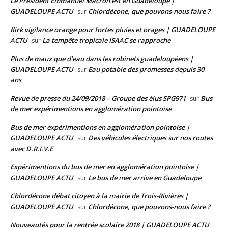
Le Président Emmanuel Macron est en Guadeloupe |
GUADELOUPE ACTU
Chlordécone, que pouvons-nous faire ?
sur
Kirk vigilance orange pour fortes pluies et orages | GUADELOUPE
ACTU
La tempête tropicale ISAAC se rapproche
sur
Plus de maux que d’eau dans les robinets guadeloupéens |
GUADELOUPE ACTU
Eau potable des promesses depuis 30
sur
ans
Revue de presse du 24/09/2018 – Groupe des élus SPG971
Bus
sur
de mer expérimentions en agglomération pointoise
Bus de mer expérimentions en agglomération pointoise |
GUADELOUPE ACTU
Des véhicules électriques sur nos routes
sur
avec D.R.I.V.E
Expérimentions du bus de mer en agglomération pointoise |
GUADELOUPE ACTU
Le bus de mer arrive en Guadeloupe
sur
Chlordécone débat citoyen à la mairie de Trois-Rivières |
GUADELOUPE ACTU
Chlordécone, que pouvons-nous faire ?
sur
Nouveautés pour la rentrée scolaire 2018 | GUADELOUPE ACTU