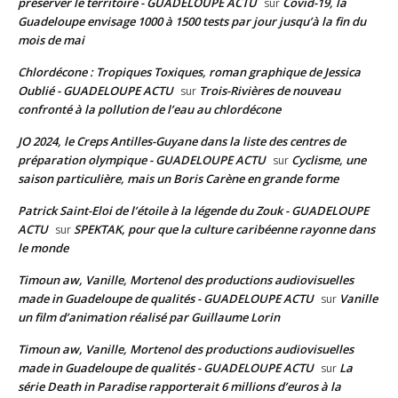
préserver le territoire - GUADELOUPE ACTU
Covid-19, la
sur
Guadeloupe envisage 1000 à 1500 tests par jour jusqu’à la fin du
mois de mai
Chlordécone : Tropiques Toxiques, roman graphique de Jessica
Oublié - GUADELOUPE ACTU
Trois-Rivières de nouveau
sur
confronté à la pollution de l’eau au chlordécone
JO 2024, le Creps Antilles-Guyane dans la liste des centres de
préparation olympique - GUADELOUPE ACTU
Cyclisme, une
sur
saison particulière, mais un Boris Carène en grande forme
Patrick Saint-Eloi de l’étoile à la légende du Zouk - GUADELOUPE
ACTU
SPEKTAK, pour que la culture caribéenne rayonne dans
sur
le monde
Timoun aw, Vanille, Mortenol des productions audiovisuelles
made in Guadeloupe de qualités - GUADELOUPE ACTU
Vanille
sur
un film d’animation réalisé par Guillaume Lorin
Timoun aw, Vanille, Mortenol des productions audiovisuelles
made in Guadeloupe de qualités - GUADELOUPE ACTU
La
sur
série Death in Paradise rapporterait 6 millions d’euros à la