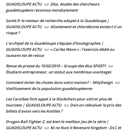
GUADELOUPE ACTU
Zika, études des chercheurs
sur
guadeloupéens reconnus mondialement
Santé.fr le moteur de recherche adapté à la Guadeloupe |
GUADELOUPE ACTU
Allaitement et chlordécone existe-t-il un
sur
risque ?
L’archipel de la Guadeloupe s’équipe d’houlographes |
GUADELOUPE ACTU
« Caribe Wave » : l’exercice dédié au
sur
tsunami est de retour
Revue de presse du 15/02/2019 – Groupe des élus SPG971
sur
Étudiant-entrepreneur, un statut aux nombreux avantages
Comment éviter les chutes dans votre maison? – MilyDesign
sur
Vieillissement de la population guadeloupéenne
Les Caraïbes font appel à la blockchain pour attirer plus de
touristes | GUADELOUPE ACTU
Doit-on réévaluer le prix des
sur
billets d’avion vers les Antilles ?
Dragon Ball Fighter Z, est bien le meilleur jeu de la série |
GUADELOUPE ACTU
Ni no Kuni II Revenant Kingdom : DLC et
sur